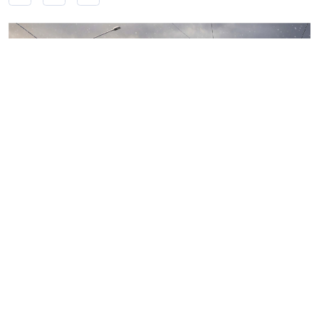
Источник: kgainfo в VK
Комитет по градостроительству и архитектуре
Петербурга одобрил внешний облик Собора
святителя Алексия митрополита Киевского,
Московского и Всея Руси. Храм разместится на
Балканской улице, недалеко от станции метро