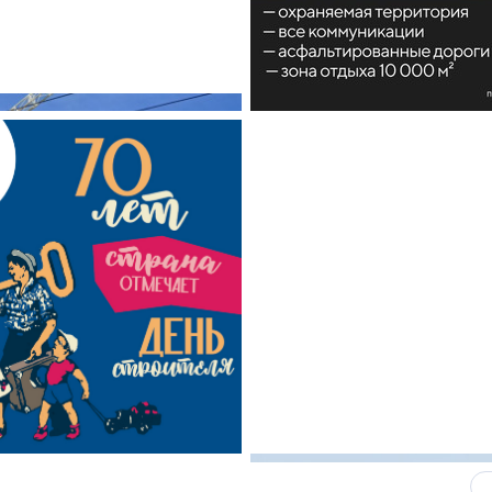
Какие наиболее 
специальности и
в сфере девелоп
строительства?
Своим мнением с 
Валентина Калини
Альшаева, Алекса
Свинолобов, Алек
Кирилл Кудинов и 
7 августа