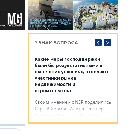
? ЗНАК ВОПРОСА
востребованы
Какие меры господдержки
Какие во
 компетенции
были бы результативными в
простран
мента и
нынешних условиях, отвечают
Петербур
участники рынка
окрестно
недвижимости и
и интере
NSP поделились
строительства
Своим мн
на, Анжелика
Своим мнением с NSP поделились
Александр
ндр
Сергей Хромов, Алина Плетцер,
Голубев, 
сандр Кравцов,
Светлана Денисова, Виталий
Кравцова,
др.
Голубев, Александр Свинолобов и
др.
ЮБИЛЕЙ