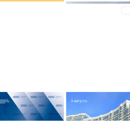
6 августа
О 
ГК «Полис» вывела на 
свой первый
многофункциональный
комплекс с юнитами «
Плаза»
3 августа