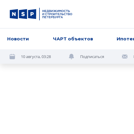
Новости
ЧАРТ объектов
Ипоте
10 августа, 03:28
Подписаться
Вчера
Градостроительная комисси
одобрила почти 1 млн кв.м ж
одному девелоперу