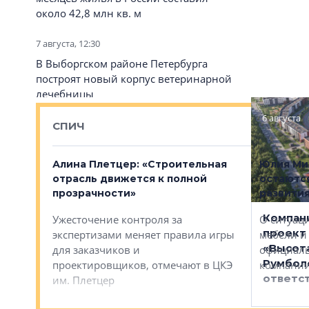
около 42,8 млн кв. м
КИРИЛЛ
«На пер
7 августа, 12:30
фактор
измери
В Выборгском районе Петербурга
построят новый корпус ветеринарной
лечебницы
6 августа
7 августа, 10:10
СПИЧ
В Петербурге согласовали внешний
облик нового собора рядом с метро
ущее за
Алина Плетцер: «Строительная
Юлия Ми
«Купчино»
ется
отрасль движется к полной
остаютс
прозрачности»
развити
7 августа, 09:40
Компан
е апарты,
Ужесточение контроля за
О ситуац
В Калининском районе Петербурга
проект
лизятся к
экспертизами меняет правила игры
мебели и
могут построить транспортную
«Высот
виса,
для заказчиков и
официаль
развязку
Румболо
проектировщиков, отмечают в ЦКЭ
компании
ответс
им. Плетцер
7 августа, 07:30
На севере Петербурга щит «Надежда»