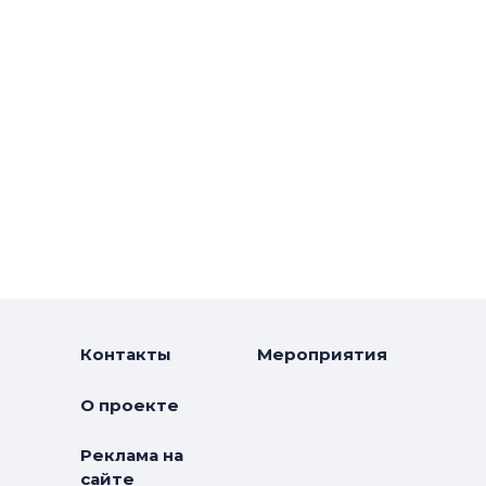
 стали для нас
КИРИЛЛ РУДАКОВ:
том зрелости,
«На первый план выход
щий этап — бизнес-
факторы, которые нел
измерить рулеткой»
РЕПУТАЦИЯ
Контакты
Мероприятия
О проекте
ройтрест» взял
В новостройках на
Реклама на
ро» рейтинга самых
Ультрамариновой улице
сайте
ых застройщиков
Петербурге откроется