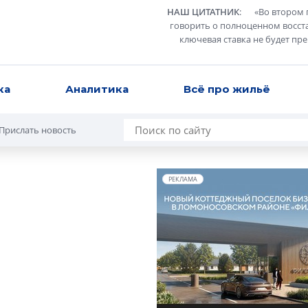
НАШ ЦИТАТНИК
:
«
Во втором 
говорить о полноценном восст
ключевая ставка не будет пр
ка
Аналитика
Всё про жильё
Прислать новость
РЕКЛАМА
я
илья