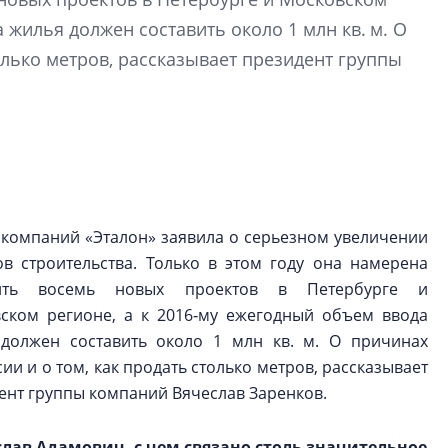
рынка? Своим мне
 жилья должен составить около 1 млн кв. м. О
поделились Ольга
Екатерина Немчен
олько метров, рассказывает президент группы
Жабин, Светлана Д
Константин Сторож
Какие наиболее 
специальности и
в сфере девелоп
строительства?
 компаний «Эталон» заявила о серьезном увеличении
Своим мнением с 
в строительства. Только в этом году она намерена
Валентина Калини
тить восемь новых проектов в Петербурге и
Альшаева, Алекса
ском регионе, а к 2016‑му ежегодный объем ввода
Свинолобов, Алек
должен составить около 1 млн кв. м. О причинах
Кирилл Кудинов и 
ии и о том, как продать столько метров, рассказывает
ент группы компаний Вячеслав Заренков.
слав Адамович, с чем связано столь значительное