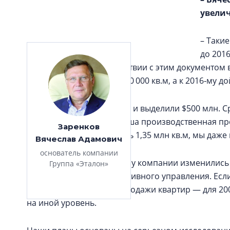
увелич
– Таки
до 201
выходе на IPO. В соответствии с этим документом 
достичь ввода 800 000–830 000 кв.м, а к 2016‑му дой
Инвесторы нам поверили и выделили $500 млн. С
земли. Теперь это уже наша производственная пр
Заренков
которых можно построить 1,35 млн кв.м, мы даж
Вячеслав Адамович
основатель компании
В последние два-три года у компании изменились 
Группа «Эталон»
корпоративного и оперативного управления. Есл
от получения пятна до продажи квартир — для 200
на иной уровень.