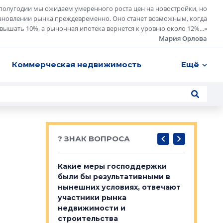
полугодии мы ожидаем умеренного роста цен на новостройки, но
ановлении рынка преждевременно. Оно станет возможным, когда
евышать 10%, а рыночная ипотека вернется к уровню около 12%...
»
Мария Орлова
Коммерческая недвижимость
Ещё
? ЗНАК ВОПРОСА
у первичкой и
Какие меры господдержки
Место об
то значит для
были бы результативными в
локации 
нынешних условиях, отвечают
пригород
участники рынка
выстрели
 первичкой и
недвижимости и
Своим мн
 значит для
строительства