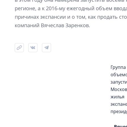
регионе, а к 2016‑му ежегодный объем ввода
причинах экспансии и о том, как продать ст
компаний Вячеслав Заренков.
Группа
объемо
запус
Москов
жилья 
экспанс
презид
– Вяче