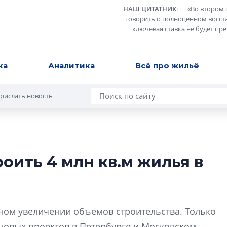
НАШ ЦИТАТНИК
:
«
Во втором 
говорить о полноценном восст
ключевая ставка не будет пр
ка
Аналитика
Всё про жильё
рислать новость
оить 4 млн кв.м жилья в
Разрыв цен межд
вторичкой: что э
рынка?
Разрыв цен между
зном увеличении объемов строительства. Только
вторичкой: что это
 новых проектов в Петербурге и Московском