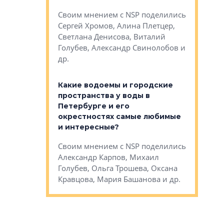
Яна Вирче
нием об этом
Своим мнением с NSP поделились
Денис Зас
 Трошева,
Сергей Хромов, Алина Плетцер,
Свинолобо
ко, Максим
Светлана Денисова, Виталий
и др.
енисова,
Голубев, Александр Свинолобов и
ев и другие
др.
Важно ли
апартам
востребованы
Какие водоемы и городские
Конститу
 компетенции
пространства у воды в
временно
мента и
Петербурге и его
Своим мн
окрестностях самые любимые
Раиль Му
NSP поделились
и интересные?
Кудинов, 
на, Анжелика
Своим мнением с NSP поделились
Карина Ш
ндр
Александр Карпов, Михаил
Дементьев
сандр Кравцов,
Голубев, Ольга Трошева, Оксана
др.
Кравцова, Мария Башанова и др.