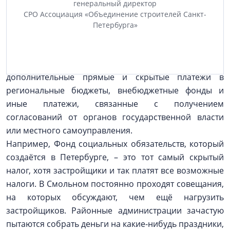
генеральный директор
дальнейшую государственную поддержку ипотеки.
СРО Ассоциация «Объединение строителей Санкт-
Например, снизить ставки за счёт банковских
Петербурга»
субсидий не только семьям с тремя детьми и более,
но и всем приобретателям жилья.
Нужно исключить и законодательно запретить
дополнительные прямые и скрытые платежи в
региональные бюджеты, внебюджетные фонды и
иные платежи, связанные с получением
согласований от органов государственной власти
или местного самоуправления.
Например, Фонд социальных обязательств, который
создаётся в Петербурге, – это тот самый скрытый
налог, хотя застройщики и так платят все возможные
налоги. В Смольном постоянно проходят совещания,
на которых обсуждают, чем ещё нагрузить
застройщиков. Районные администрации зачастую
пытаются собрать деньги на какие-нибудь праздники,