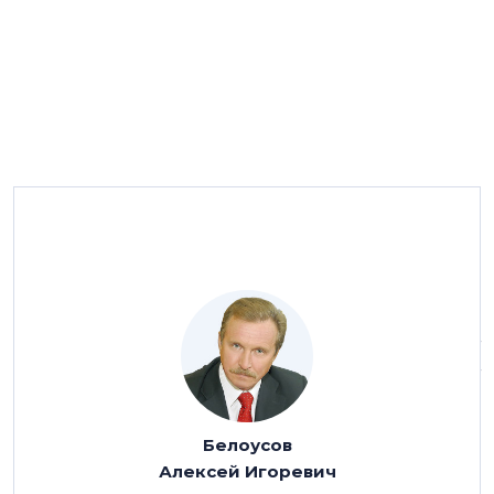
Президент поставил амбициозную задачу – к 2024
году ежегодно вводить в эксплуатацию 120 млн кв.м
жилья. Генеральный директор СРО А «Объединение
строителей СПб» Алексей Белоусов полагает, что без
помощи властей рынок не только не увеличит
объёмы строительства, а наоборот, ввод может
серьёзно сократиться. И предлагает меры, которые
могли бы принять федеральные и региональные
Белоусов
чиновники, чтобы достичь этой задачи.
Алексей Игоревич
На федеральном уровне необходимо обеспечить