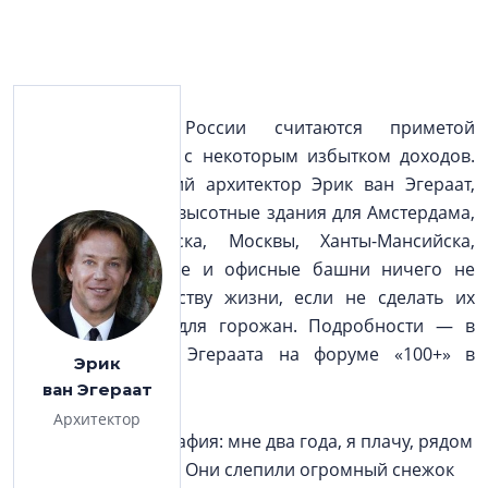
Небоскребы в России считаются приметой
успешного города с некоторым избытком доходов.
Однако голландский архитектор Эрик ван Эгераат,
проектировавший высотные здания для Амстердама,
Роттердама, Минска, Москвы, Ханты-Мансийска,
считает, что жилые и офисные башни ничего не
добавляют к качеству жизни, если не сделать их
притягательными для горожан. Подробности — в
выступлении г‑на Эгераата на форуме «100+» в
Эрик
Екатеринбурге.
ван Эгераат
Архитектор
У меня есть фотография: мне два года, я плачу, рядом
стоят брат и сестра. Они слепили огромный снежок