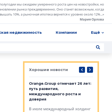
полугодии мы ожидаем умеренного роста цен на новостройки, но
ановлении рынка преждевременно. Оно станет возможным, когда
евышать 10%, а рыночная ипотека вернется к уровню около 12%...
»
Мария Орлова
ская недвижимость
Компании
Ещё
Хорошие новости
рге выбрали
Orange.Group отмечает 26 лет:
В Петерб
строителей
путь развития,
комплекс
международного роста и
тестовая
авершился
доверия
перерабо
рческого
В июле международный холдинг
В Петербу
ей «Нам песня