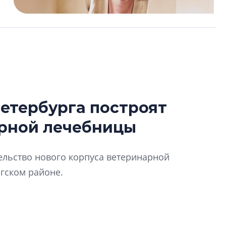
етербурга построят
Роман Корнышев
арной лечебницы
перемен в ЖК мо
даже электромо
Девелопер «Верти
ельство нового корпуса ветеринарной
перемен в ЖК мож
гском районе.
электромобиль
Карина Шальнова
«гибридом» — ка
рынок апарт-оте