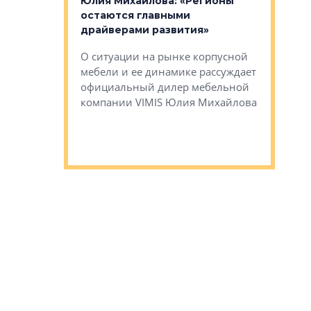
Юлия Михайлова: «Регионы
Алексей 
остаются главными
«Вертика
рают те
драйверами развития»
не новый
еще больше
стиничному
О ситуации на рынке корпусной
О том, по
верены в УК
мебели и ее динамике рассуждает
экспертиз
официальный дилер мебельной
преимущес
компании VIMIS Юлия Михайлова
гендирект
Алексей 