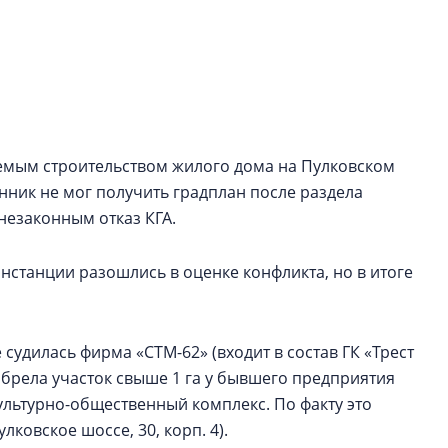
строить и жить по
В Красногвардей
Петербурга появ
один центр сов
образования
аемым строительством жилого дома на Пулковском
В Красногвардейс
Петербурга появи
енник не мог получить градплан после раздела
центр совмещенно
незаконным отказ КГА.
станции разошлись в оценке конфликта, но в итоге
 судилась фирма «СТМ-62» (входит в состав ГК «Трест
обрела участок свыше 1 га у бывшего предприятия
ультурно-общественный комплекс. По факту это
ковское шоссе, 30, корп. 4).