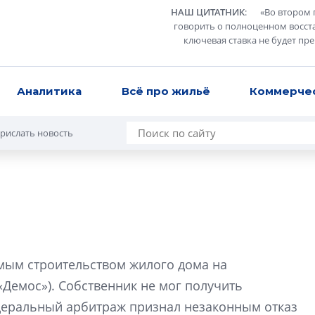
НАШ ЦИТАТНИК
:
«
Во втором 
говорить о полноценном восст
ключевая ставка не будет пр
Аналитика
Всё про жильё
Коммерче
рислать новость
В Санкт-Петербу
лучших поющих 
емым строительством жилого дома на
Гала-концертом з
«Демос»). Собственник не мог получить
девятый сезон тво
едеральный арбитраж признал незаконным отказ
конкурса строител