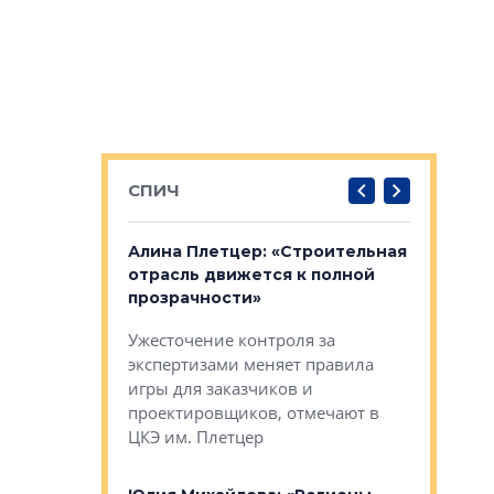
СПИЧ
: «Поводом
Алина Плетцер: «Строительная
Елена Фе
жет быть
отрасль движется к полной
блок МФК
биль»
прозрачности»
экосисте
каль»: поводом
Ужесточение контроля за
Проектир
ет быть даже
экспертизами меняет правила
непрерыв
игры для заказчиков и
управлен
проектировщиков, отмечают в
поиска ко
ЦКЭ им. Плетцер
ГК «Глоба
: «Будущее за
к меняется
лей»