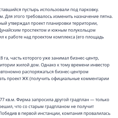
ставшийся пустырь использовали под парковку.
м. Для этого требовалось изменить назначение пятна.
ный утверждал проект планировки территории,
 Дунайским проспектом и южным полукольцом
л к работе над проектом комплекса (его площадь
28 га, часть которого уже занимал бизнес-центр,
ритории жилой дом. Однако к тому времени инвестор
 автономно распоряжаться бизнес-центром
дать проект ЖК (получить официальные комментарии
77 кв.м. Фирма запросила другой градплан — только
 решил, что со старым градпланом не получит
 Победив в первой инстанции, компания провалилась