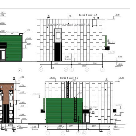
Конкуренцию выиг
апарты, которые 
приблизятся к го
уровню сервиса, у
КЕЙПОРТ