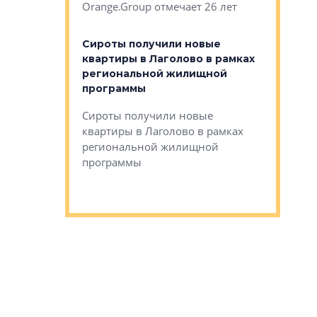
Orange.Group отмечает 26 лет
комплексе
могает»
тестовая 
органики
Сироты получили новые
ском районе
квартиры в Лаголово в рамках
ился еще
региональной жилищной
мещенного
Историч
программы
дом Рома
Ушково м
Сироты получили новые
ком районе
квартиры в Лаголово в рамках
Историче
лся еще один
региональной жилищной
Романова 
го образования
программы
взять под