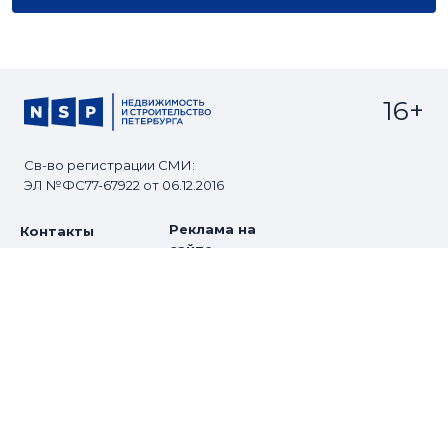
16+
Св-во регистрации СМИ:
ЭЛ №ФС77-67922 от 06.12.2016
Реклама на
Контакты
сайте
О проекте
Мероприятия
© Сетевое издание NSP.RU
Все права защищены. Любое использование
материалов допускается только с согласия редакции.