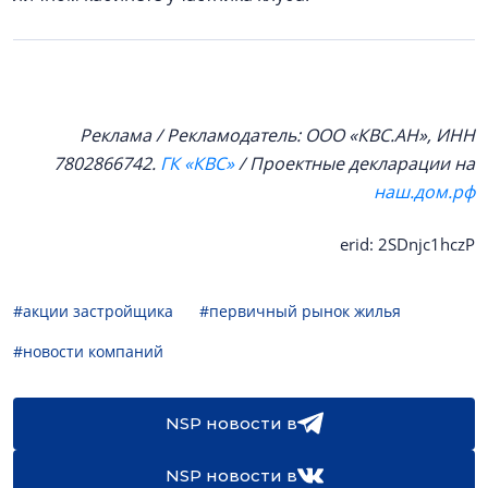
Реклама / Рекламодатель: ООО «КВС.АН», ИНН
7802866742.
ГК «КВС»
/ Проектные декларации на
наш.дом.рф
erid: 2SDnjc1hczP
#акции застройщика
#первичный рынок жилья
#новости компаний
NSP новости в
NSP новости в