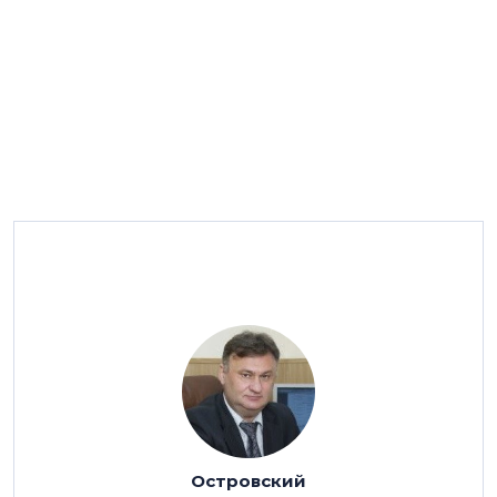
Можно выделить следующие существенные
новшества:
1. Отменён такой способ привлечения денежных
средств граждан, как выпуск жилищных
сертификатов. До минимума ограничен перечень
жилищно-строительных кооперативов, имеющих
право привлекать деньги граждан для строительства
Островский