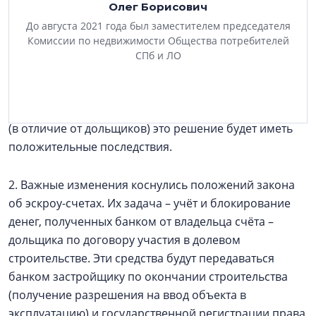
многоквартирных домов. Такое право останется
Олег Борисович
только у ЖСК, созданных в рамках процедуры
До августа 2021 года был заместителем председателя
банкротства компаний-застройщиков, а также у
Комиссии по недвижимости Общества потребителей
кооперативов, строящих на участках,
СПб и ЛО
предоставленных из муниципальной или
государственной собственности. С учётом
недостаточной правовой защищённости пайщиков
(в отличие от дольщиков) это решение будет иметь
положительные последствия.
2. Важные изменения коснулись положений закона
об эскроу-счетах. Их задача – учёт и блокирование
денег, полученных банком от владельца счёта –
дольщика по договору участия в долевом
строительстве. Эти средства будут передаваться
банком застройщику по окончании строительства
(получение разрешения на ввод объекта в
эксплуатацию) и государственной регистрации права