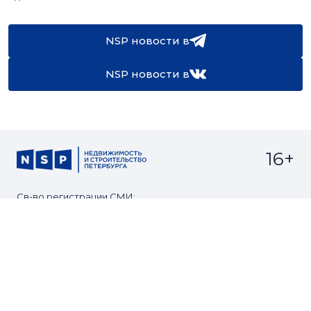
NSP новости в
NSP новости в
16+
Св-во регистрации СМИ:
ЭЛ №ФС77-67922 от 06.12.2016
Реклама на
Контакты
сайте
О проекте
Мероприятия