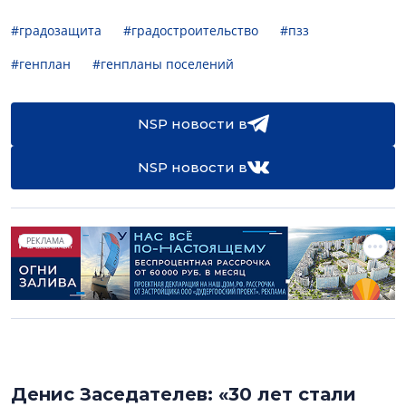
#градозащита
#градостроительство
#пзз
#генплан
#генпланы поселений
NSP новости в
NSP новости в
РЕКЛАМА
Денис Заседателев: «30 лет стали