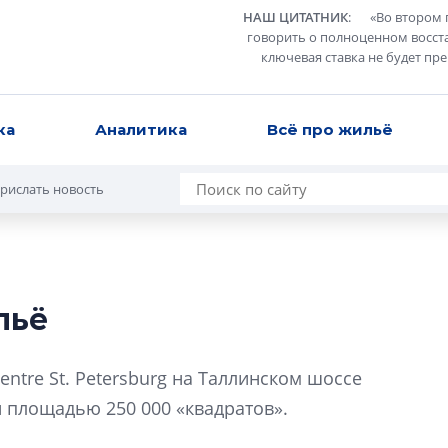
НАШ ЦИТАТНИК
:
«
Во втором 
говорить о полноценном восст
ключевая ставка не будет пр
ка
Аналитика
Всё про жильё
рислать новость
льё
В Санкт-Петербу
лучших поющих 
entre St. Petersburg на Таллинском шоссе
Гала-концертом з
 площадью 250 000 «квадратов».
девятый сезон тво
конкурса строител