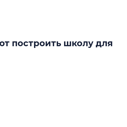
ют построить школу для
В Санкт-Петербу
лучших поющих 
Гала-концертом з
ь школу вместо магазина в новостройках
девятый сезон тво
конкурса строител
строить и жить по
В Красногвардей
Петербурга появ
один центр сов
образования
В Красногвардейс