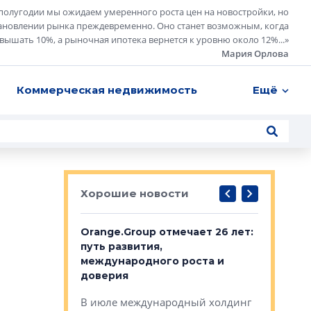
полугодии мы ожидаем умеренного роста цен на новостройки, но
ановлении рынка преждевременно. Оно станет возможным, когда
евышать 10%, а рыночная ипотека вернется к уровню около 12%...
»
Мария Орлова
Коммерческая недвижимость
Ещё
Хорошие новости
рге выбрали
Orange.Group отмечает 26 лет:
В Петерб
строителей
путь развития,
комплекс
международного роста и
тестовая
авершился
доверия
перерабо
рческого
В июле международный холдинг
В Петербу
ей «Нам песня