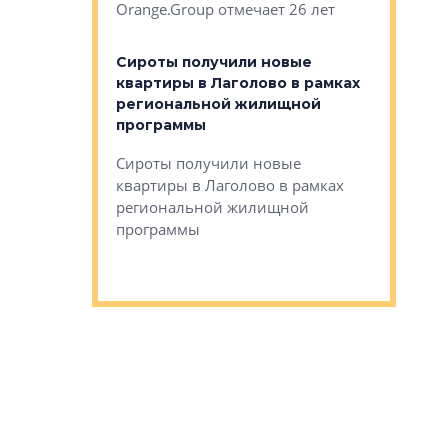
Orange.Group отмечает 26 лет
комплексе
могает»
тестовая 
органики
Сироты получили новые
ском районе
квартиры в Лаголово в рамках
ился еще
региональной жилищной
мещенного
Историч
программы
дом Рома
Ушково м
Сироты получили новые
ком районе
квартиры в Лаголово в рамках
Историче
лся еще один
региональной жилищной
Романова 
го образования
программы
взять под