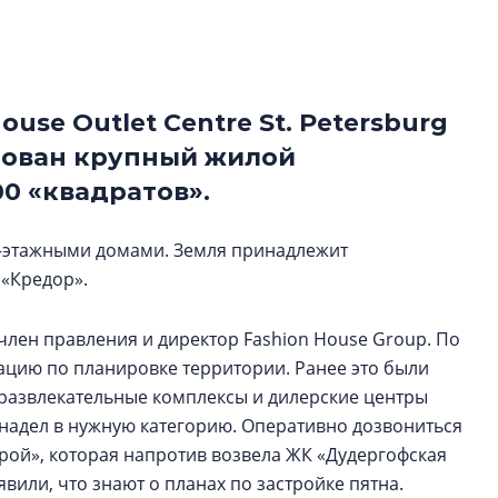
строить и жить по
В Красногвардей
Петербурга появ
use Outlet Centre St. Petersburg
один центр сов
образования
рован крупный жилой
В Красногвардейс
0 «квадратов».
Петербурга появи
центр совмещенно
10-этажными домами. Земля принадлежит
 «Кредор».
 член правления и директор Fashion House Group. По
тацию по планировке территории. Ранее это были
развлекательные комплексы и дилерские центры
 надел в нужную категорию. Оперативно дозвониться
трой», которая напротив возвела ЖК «Дудергофская
вили, что знают о планах по застройке пятна.