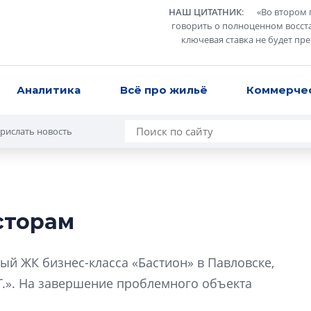
НАШ ЦИТАТНИК
:
«
Во втором 
говорить о полноценном восст
ключевая ставка не будет пр
Аналитика
Всё про жильё
Коммерче
рислать новость
сторам
Роман Корнышев
перемен в ЖК мо
й ЖК бизнес-класса «Бастион» в Павловске,
даже электромо
Г.». На завершение проблемного объекта
Девелопер «Верти
перемен в ЖК мож