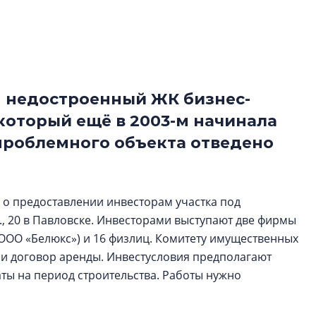
электромобиль
Карина Шальнова
«гибридом» — ка
рынок апарт-оте
 недостроенный ЖК бизнес-
Конкуренцию выиг
апарты, которые 
 который ещё в 2003-м начинала
приблизятся к го
 проблемного объекта отведено
уровню сервиса, у
КЕЙПОРТ
 о предоставлении инвесторам участка под
, 20 в Павловске. Инвесторами выступают две фирмы
ООО «Белюкс») и 16 физлиц. Комитету имущественных
и договор аренды. Инвестусловия предполагают
аты на период строительства. Работы нужно