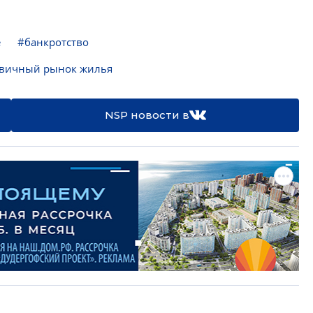
е
#банкротство
вичный рынок жилья
NSP новости в