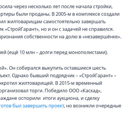
осила через несколько лет после начала стройки,
вартиры были проданы. В 2005-м в комплексе создали
ешил жилтоварищам самостоятельно завершать
к «СтройГарант», но и он с задачей не справился.
ризнания собственности на долю в «незавершёнке».
лей (ещё 10 млн – долги перед монополистами).
ой». Он собирался выкупить оставшиеся шесть
объект. Однако бывший подрядчик – «СтройГарант» –
банкротил жилтоварищей. В 2015-м временный
организовал торги. Победило ООО «Каскад»,
раждане оспорили итоги аукциона, и сделку
готов был завершить проект
, но возникли очередные