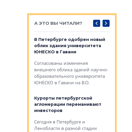
А ЭТО ВЫ ЧИТАЛИ?
о — антидот
В Петербурге одобрен новый
Собствен
панелей
облик здания университета
Императо
ЮНЕСКО в Гавани
как выжа
— антидот от
«старых 
Согласованы изменения
лей
Собственн
внешнего облика зданий научно-
Император
образовательного университета
ртиры в домах
выжать ма
ЮНЕСКО в Гавани на В.О.
 постройки на
костей»
оящихся
Курорты петербургской
тиры в домах
агломерации переманивают
Каким бы
остройки на 9%
инвесторов
Ропса: в
ся
обещают 
Сегодня в Петербурге и
Руины Дом
Ленобласти в разной стадии