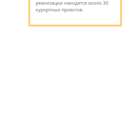
сгоревшем
реализации находятся около 30
наследия 
курортных проектов