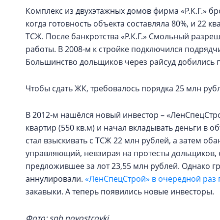
Комплекс из двухэтажных домов фирма «Р.К.Г.» бр
когда готовность объекта составляла 80%, и 22 к
ТСЖ. После банкротства «Р.К.Г.» Смольный разр
работы. В 2008-м к стройке подключился подрядчи
Большинство дольщиков через райсуд добились п
Чтобы сдать ЖК, требовалось порядка 25 млн руб
В 2012-м нашёлся новый инвестор – «ЛенСпецСтр
квартир (550 кв.м) и начал вкладывать деньги в 
стал взыскивать с ТСЖ 22 млн рублей, а затем о
управляющий, невзирая на протесты дольщиков, 
предложившее за лот 23,55 млн рублей. Однако г
аннулировали.
«ЛенСпецСтрой» в очередной раз 
закавыки. А теперь появились новые инвесторы.
Фото: spb.novostroyki