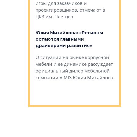
игры для заказчиков и
управлен
проектировщиков, отмечают в
поиска ко
ЦКЭ им. Плетцер
ГК «Глоба
: «Будущее за
к меняется
лей»
Юлия Михайлова: «Регионы
Алексей 
остаются главными
«Вертика
рают те
драйверами развития»
не новый
еще больше
стиничному
О ситуации на рынке корпусной
О том, по
верены в УК
мебели и ее динамике рассуждает
экспертиз
официальный дилер мебельной
преимущес
компании VIMIS Юлия Михайлова
гендирект
Алексей 