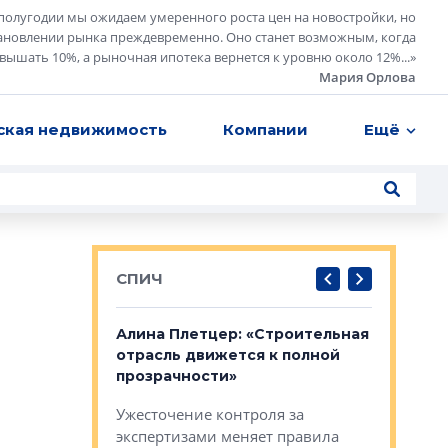
полугодии мы ожидаем умеренного роста цен на новостройки, но
ановлении рынка преждевременно. Оно станет возможным, когда
евышать 10%, а рыночная ипотека вернется к уровню около 12%...
»
Мария Орлова
ская недвижимость
Компании
Ещё
СПИЧ
: «Поводом
Алина Плетцер: «Строительная
Елена Фе
жет быть
отрасль движется к полной
блок МФК
биль»
прозрачности»
экосисте
каль»: поводом
Ужесточение контроля за
Проектир
ет быть даже
экспертизами меняет правила
непрерыв