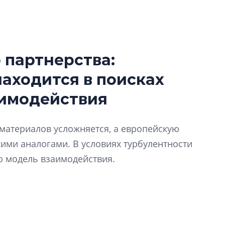
 партнерства:
Усадьба Торосов
находится в поисках
от эпохи фальш-
аимодействия
Усадьба Торосово 
эпохи фальш-пане
йматериалов усложняется, а европейскую
Центробанк: ква
ими аналогами. В условиях турбулентности
2020-2026 годов
9% дешевле стр
ю модель взаимодействия.
Центробанк: квар
2020-2026 годов п
дешевле строящих