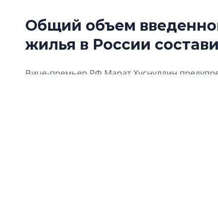
Общий объем введенног
жилья в России составил
Вице-премьер РФ Марат Хуснуллин предупре
государства и существенного снижения ключ