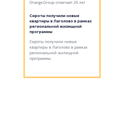
Orange.Group отмечает 26 лет
комплексе
могает»
тестовая 
органики
Сироты получили новые
ском районе
квартиры в Лаголово в рамках
ился еще
региональной жилищной
мещенного
Историч
программы
дом Рома
Ушково м
Сироты получили новые
ком районе
квартиры в Лаголово в рамках
Историче
лся еще один
региональной жилищной
Романова 
го образования
программы
взять под