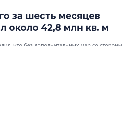
о за шесть месяцев
В Санкт-Петербу
 около 42,8 млн кв. м
лучших поющих 
Гала-концертом з
дил, что без дополнительных мер со стороны
девятый сезон тво
конкурса строител
евой ставки возможен спад ввода жилья.
строить и жить по
В Красногвардей
Петербурга появ
один центр сов
образования
В Красногвардейс
Петербурга появи
центр совмещенно