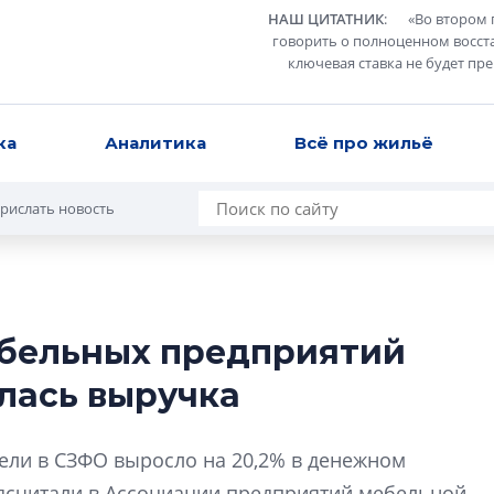
НАШ ЦИТАТНИК
:
«
Во втором 
говорить о полноценном восст
ключевая ставка не будет пр
ка
Аналитика
Всё про жильё
рислать новость
мебельных предприятий
В Санкт-Петербу
лась выручка
лучших поющих 
Гала-концертом з
бели в СЗФО выросло на 20,2% в денежном
девятый сезон тво
конкурса строител
дсчитали в Ассоциации предприятий мебельной