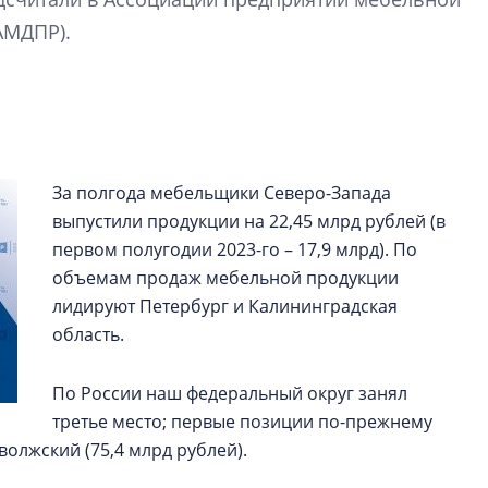
строить и жить по
АМДПР).
В Красногвардей
Петербурга появ
один центр сов
образования
В Красногвардейс
За полгода мебельщики Северо-Запада
Петербурга появи
выпустили продукции на 22,45 млрд рублей (в
центр совмещенно
первом полугодии 2023-го – 17,9 млрд). По
объемам продаж мебельной продукции
лидируют Петербург и Калининградская
область.
По России наш федеральный округ занял
третье место; первые позиции по-прежнему
олжский (75,4 млрд рублей).