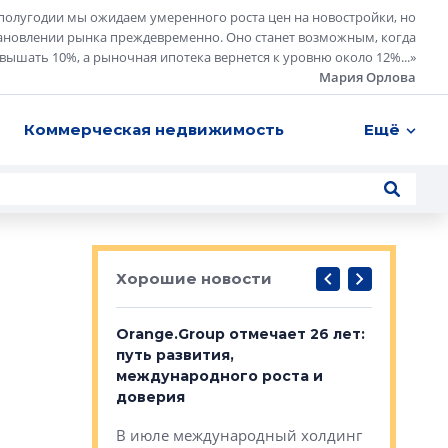
полугодии мы ожидаем умеренного роста цен на новостройки, но
ановлении рынка преждевременно. Оно станет возможным, когда
евышать 10%, а рыночная ипотека вернется к уровню около 12%...
»
Мария Орлова
Коммерческая недвижимость
Ещё
Хорошие новости
рге выбрали
Orange.Group отмечает 26 лет:
В Петерб
строителей
путь развития,
комплекс
международного роста и
тестовая
авершился
доверия
перерабо
рческого
В июле международный холдинг
В Петербу
ей «Нам песня