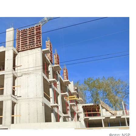
Какие наиболее 
специальности и
в сфере девелоп
строительства?
Своим мнением с 
Валентина Калини
Альшаева, Алекса
Свинолобов, Алек
Кирилл Кудинов и 
Фото: NSP