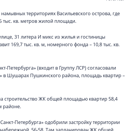
 намывных территориях Васильевского острова, где
5 тыс. кв. метров жилой площади.
улице, 31 литера И микс из жилья и гостиницы
т 169,7 тыс. кв. м, номерного фонда – 10,8 тыс. кв.
т‑Петербурга» (входит в Группу ЛСР) согласовали
к» в Шушарах Пушкинского района, площадь квартир –
на строительство ЖК общей площадью квартир 58,4
м районе.
Санкт‑Петербурга» одобрили застройку территории
 набережной, 56-58. Там запланирован ЖК общей