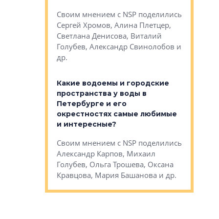
Яна Вирче
нием об этом
Своим мнением с NSP поделились
Денис Зас
 Трошева,
Сергей Хромов, Алина Плетцер,
Свинолобо
ко, Максим
Светлана Денисова, Виталий
и др.
енисова,
Голубев, Александр Свинолобов и
ев и другие
др.
Важно ли
апартам
востребованы
Какие водоемы и городские
Конститу
 компетенции
пространства у воды в
временно
мента и
Петербурге и его
Своим мн
окрестностях самые любимые
Раиль Му
NSP поделились
и интересные?
Кудинов, 
на, Анжелика
Своим мнением с NSP поделились
Карина Ш
ндр
Александр Карпов, Михаил
Дементьев
сандр Кравцов,
Голубев, Ольга Трошева, Оксана
др.
Кравцова, Мария Башанова и др.