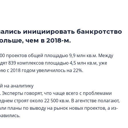
рынка? Своим мне
поделились Ольга
Екатерина Немчен
Жабин, Светлана Д
Константин Сторож
вались инициировать банкротство
ольше, чем в 2018-м.
Какие наиболее 
специальности и
00 проектов общей площадью 9,9 млн кв.м. Между
в сфере девелоп
строительства?
дят 839 комплексов площадью 4,5 млн кв.м, уже
ю с 2018 годом увеличилось на 22%.
Своим мнением с 
Валентина Калини
Альшаева, Алекса
й на аналитику
Свинолобов, Алек
. Эксперты говорят, что чаще всего с проблемами
Кирилл Кудинов и 
нем строят около 22 500 кв.м. В агентстве полагают,
и планы по выводу на рынок новых проектов, а из-
равились.