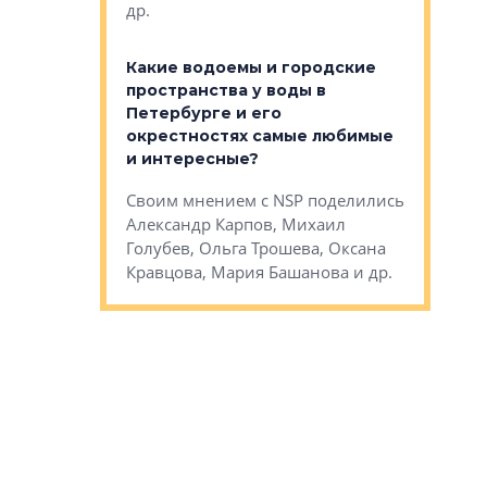
др.
Важно ли
апартам
востребованы
Какие водоемы и городские
Конститу
 компетенции
пространства у воды в
временно
мента и
Петербурге и его
Своим мн
окрестностях самые любимые
Раиль Му
NSP поделились
и интересные?
Кудинов, 
на, Анжелика
Своим мнением с NSP поделились
Карина Ш
ндр
Александр Карпов, Михаил
Дементьев
сандр Кравцов,
Голубев, Ольга Трошева, Оксана
др.
Кравцова, Мария Башанова и др.