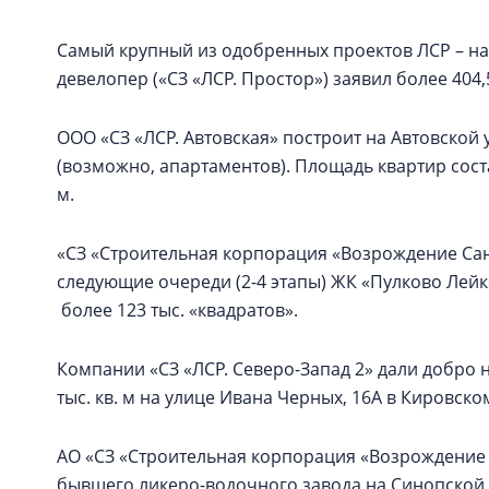
Самый крупный из одобренных проектов ЛСР – на
девелопер («СЗ «ЛСР. Простор») заявил более 404,
ООО «СЗ «ЛСР. Автовская» построит на Автовской 
(возможно, апартаментов). Площадь квартир состави
м.
«СЗ «Строительная корпорация «Возрождение Санк
следующие очереди (2-4 этапы) ЖК «Пулково Лей
более 123 тыс. «квадратов».
Компании «СЗ «ЛСР. Северо-Запад 2» дали добро 
тыс. кв. м на улице Ивана Черных, 16А в Кировско
АО «СЗ «Строительная корпорация «Возрождение 
бывшего ликеро-водочного завода на Синопской