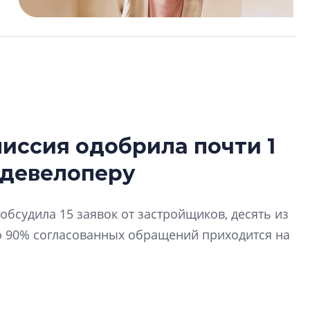
иссия одобрила почти 1
Разрыв цен межд
 девелоперу
вторичкой: что э
рынка?
Разрыв цен между
обсудила 15 заявок от застройщиков, десять из
вторичкой: что это
о 90% согласованных обращений приходится на
рынка? Своим мне
поделились Ольга
Екатерина Немчен
Жабин, Светлана Д
Константин Сторож