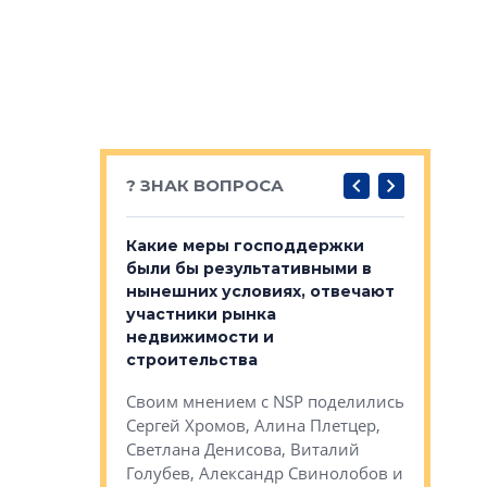
? ЗНАК ВОПРОСА
у первичкой и
Какие меры господдержки
Место об
то значит для
были бы результативными в
локации 
нынешних условиях, отвечают
пригород
участники рынка
выстрели
 первичкой и
недвижимости и
Своим мн
 значит для
строительства
Яна Вирче
нием об этом
Своим мнением с NSP поделились
Денис Зас
 Трошева,
Сергей Хромов, Алина Плетцер,
Свинолобо
ко, Максим
Светлана Денисова, Виталий
и др.
енисова,
Голубев, Александр Свинолобов и
ев и другие