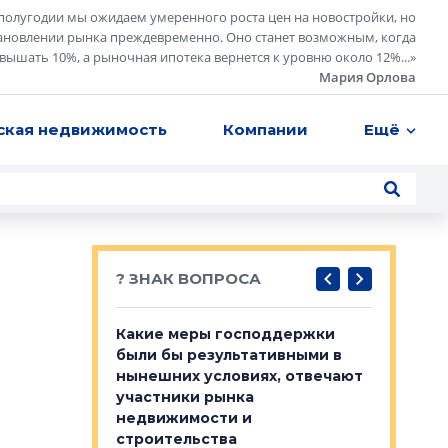
полугодии мы ожидаем умеренного роста цен на новостройки, но
ановлении рынка преждевременно. Оно станет возможным, когда
евышать 10%, а рыночная ипотека вернется к уровню около 12%...
»
Мария Орлова
ская недвижимость
Компании
Ещё
? ЗНАК ВОПРОСА
у первичкой и
Какие меры господдержки
Место об
то значит для
были бы результативными в
локации 
нынешних условиях, отвечают
пригород
участники рынка
выстрели
 первичкой и
недвижимости и
Своим мн
 значит для
строительства