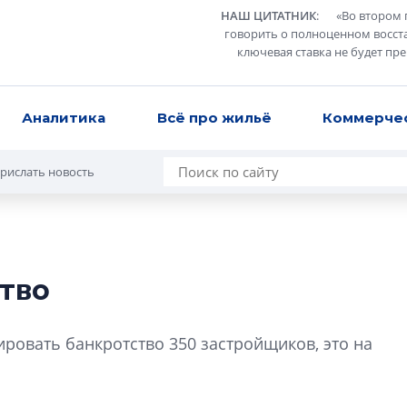
НАШ ЦИТАТНИК
:
«
Во втором 
говорить о полноценном восст
ключевая ставка не будет пр
Аналитика
Всё про жильё
Коммерче
рислать новость
тво
Разрыв цен межд
вторичкой: что э
ровать банкротство 350 застройщиков, это на
рынка?
Разрыв цен между
вторичкой: что это