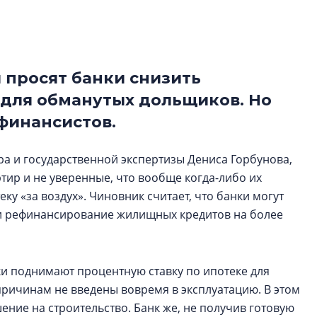
электромобиль
Карина Шальнова
«гибридом» — ка
рынок апарт-оте
 просят банки снизить
 для обманутых дольщиков. Но
Конкуренцию выиг
апарты, которые 
 финансистов.
приблизятся к го
уровню сервиса, у
а и государственной экспертизы Дениса Горбунова,
КЕЙПОРТ
ир и не уверенные, что вообще когда-либо их
еку «за воздух». Чиновник считает, что банки могут
и рефинансирование жилищных кредитов на более
нки поднимают процентную ставку по ипотеке для
причинам не введены вовремя в эксплуатацию. В этом
ние на строительство. Банк же, не получив готовую