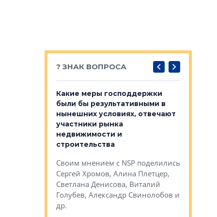
? ЗНАК ВОПРОСА
у первичкой и
Какие меры господдержки
Место об
то значит для
были бы результативными в
локации 
нынешних условиях, отвечают
пригород
участники рынка
выстрели
 первичкой и
недвижимости и
Своим мн
 значит для
строительства
Яна Вирче
нием об этом
Своим мнением с NSP поделились
Денис Зас
 Трошева,
Сергей Хромов, Алина Плетцер,
Свинолобо
ко, Максим
Светлана Денисова, Виталий
и др.
енисова,
Голубев, Александр Свинолобов и
ев и другие
др.
Важно ли