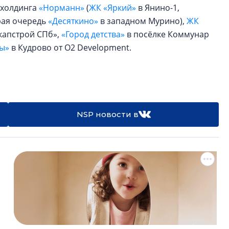
 холдинга
«Норманн»
(
ЖК «Яркий»
в Янино-1,
рая очередь
«Десяткино»
в западном Мурино),
ЖК
капстрой СПб»,
«Город детства»
в посёлке Коммунар
ы»
в Кудрово от O2 Development.
NSP новости в