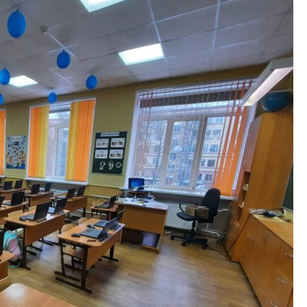
Какие наиболее 
специальности и
в сфере девелоп
строительства?
Своим мнением с 
Валентина Калини
Альшаева, Алекса
Свинолобов, Алек
Кирилл Кудинов и 