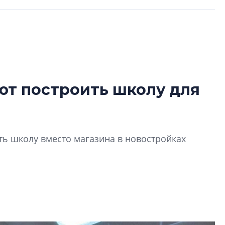
ют построить школу для
Разрыв цен межд
вторичкой: что э
рынка?
Разрыв цен между
ь школу вместо магазина в новостройках
вторичкой: что это
рынка? Своим мне
поделились Ольга
Екатерина Немчен
Жабин, Светлана Д
Константин Сторож