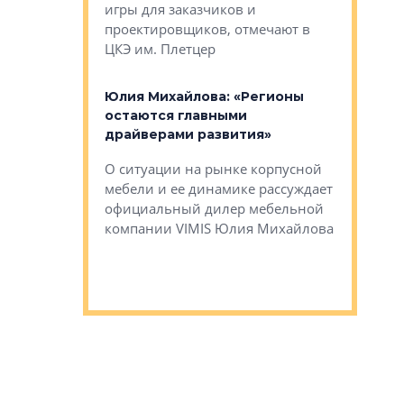
игры для заказчиков и
управлен
проектировщиков, отмечают в
поиска ко
ЦКЭ им. Плетцер
ГК «Глоба
: «Будущее за
к меняется
лей»
Юлия Михайлова: «Регионы
Алексей 
остаются главными
«Вертика
рают те
драйверами развития»
не новый
еще больше
стиничному
О ситуации на рынке корпусной
О том, по
верены в УК
мебели и ее динамике рассуждает
экспертиз
официальный дилер мебельной
преимущес
компании VIMIS Юлия Михайлова
гендирект
Алексей 