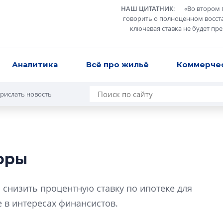
НАШ ЦИТАТНИК
:
«
Во втором 
говорить о полноценном восст
ключевая ставка не будет пр
Аналитика
Всё про жильё
Коммерче
рислать новость
оры
Роман Корнышев
перемен в ЖК мо
 снизить процентную ставку по ипотеке для
даже электромо
 в интересах финансистов.
Девелопер «Верти
перемен в ЖК мож