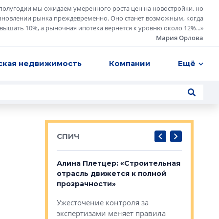
полугодии мы ожидаем умеренного роста цен на новостройки, но
ановлении рынка преждевременно. Оно станет возможным, когда
евышать 10%, а рыночная ипотека вернется к уровню около 12%...
»
Мария Орлова
ская недвижимость
Компании
Ещё
СПИЧ
: «Поводом
Алина Плетцер: «Строительная
Елена Фе
жет быть
отрасль движется к полной
блок МФК
биль»
прозрачности»
экосисте
каль»: поводом
Ужесточение контроля за
Проектир
ет быть даже
экспертизами меняет правила
непрерыв