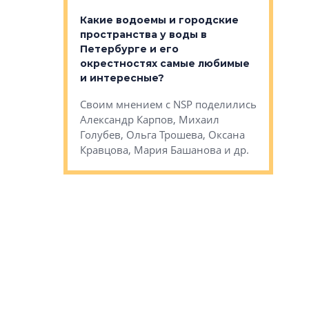
апартам
востребованы
Какие водоемы и городские
Конститу
 компетенции
пространства у воды в
временно
мента и
Петербурге и его
Своим мн
окрестностях самые любимые
Раиль Му
NSP поделились
и интересные?
Кудинов, 
на, Анжелика
Своим мнением с NSP поделились
Карина Ш
ндр
Александр Карпов, Михаил
Дементьев
сандр Кравцов,
Голубев, Ольга Трошева, Оксана
др.
Кравцова, Мария Башанова и др.