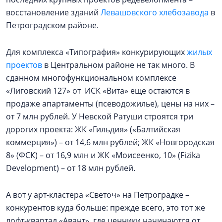
восстановление зданий
Левашовского хлебозавода
в
Петроградском районе.
Для комплекса «Типография» конкурирующих
жилых
проектов
в Центральном районе не так много. В
сданном многофункциональном комплексе
«Лиговский 127» от ИСК «Вита» еще остаются в
продаже апартаменты (псеводожилье), цены на них –
от 7 млн рублей. У Невской Ратуши строятся три
дорогих проекта: ЖК «Гильдия» («Балтийская
коммерция») – от 14,6 млн рублей; ЖК «Новгородская
8» (ФСК) – от 16,9 млн и ЖК «Моисеенко, 10» (Fizika
Development) – от 18 млн рублей.
А вот у арт-кластера «Светоч» на Петроградке –
конкурентов куда больше: прежде всего, это тот же
лофт-квартал «Авант», где ценники начинаются от