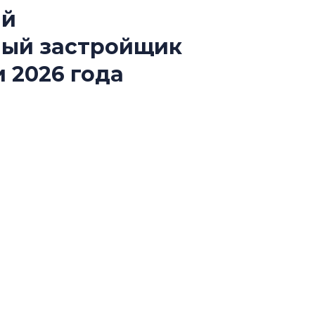
ый
В Санкт-Петербу
ный застройщик
лучших поющих 
 2026 года
Гала-концертом з
девятый сезон тво
конкурса строител
й конкурса «Лучшая строительная организация
строить и жить по
ии «Самый клиентоориентированный
В Красногвардей
Петербурга появ
один центр сов
образования
В Красногвардейс
Петербурга появи
центр совмещенно