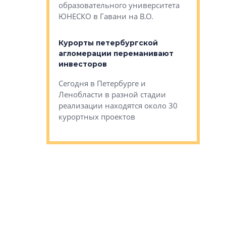
Император
образовательного университета
ртиры в домах
выжать ма
ЮНЕСКО в Гавани на В.О.
 постройки на
костей»
оящихся
Курорты петербургской
тиры в домах
агломерации переманивают
Каким бы
остройки на 9%
инвесторов
Ропса: в
ся
обещают 
Сегодня в Петербурге и
Руины Дом
Ленобласти в разной стадии
сгоревшем
реализации находятся около 30
наследия 
курортных проектов