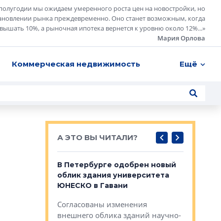
полугодии мы ожидаем умеренного роста цен на новостройки, но
ановлении рынка преждевременно. Оно станет возможным, когда
евышать 10%, а рыночная ипотека вернется к уровню около 12%...
»
Мария Орлова
Коммерческая недвижимость
Ещё
А ЭТО ВЫ ЧИТАЛИ?
о — антидот
В Петербурге одобрен новый
Собствен
панелей
облик здания университета
Императо
ЮНЕСКО в Гавани
как выжа
— антидот от
«старых 
Согласованы изменения
лей
Собственн
внешнего облика зданий научно-