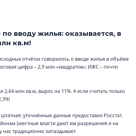
Центробанк: ква
2020-2026 годов
9% дешевле стр
Центробанк: квар
по вводу жилья: оказывается, в
2020-2026 годов п
млн кв.м!
дешевле строящих
сходных отчётах говорилось о вводе жилья в объёме
итоговая цифра – 2,9 млн «квадратов»; ИЖС – почти
 2,64 млн кв.м, вырос на 11%. А если считать только
,3%!
 штатная: уточнённые данные предоставил Росстат.
йонам (местные власти дают им разрешения и на
 у нас традиционно запаздывает.