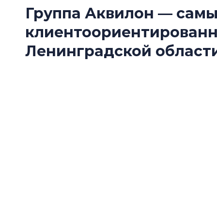
Группа Аквилон — сам
клиентоориентирован
Ленинградской области
Группа Аквилон стала одним из победителе
Ленинградской области — 2026» в номинац
застройщик».