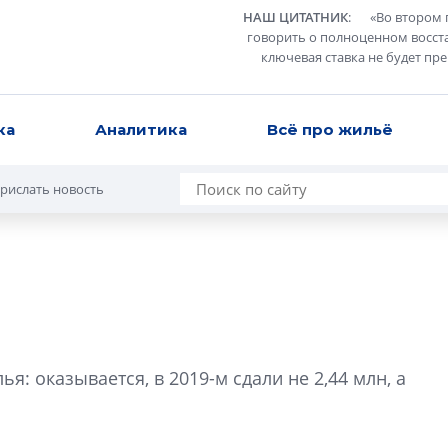
НАШ ЦИТАТНИК
:
«
Во втором 
говорить о полноценном восст
ключевая ставка не будет пр
ка
Аналитика
Всё про жильё
рислать новость
Усадьба Торосов
от эпохи фальш-
я: оказывается, в 2019-м сдали не 2,44 млн, а
Усадьба Торосово 
эпохи фальш-пане