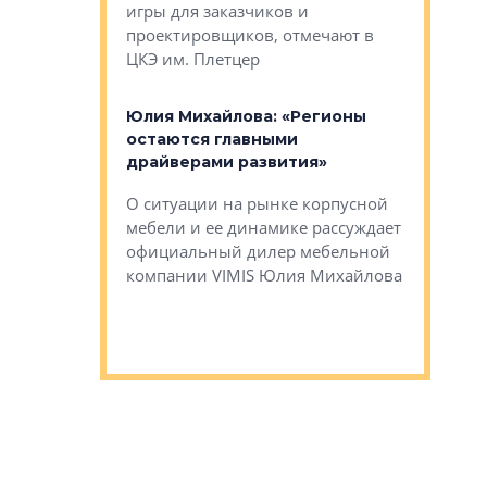
игры для заказчиков и
управлен
проектировщиков, отмечают в
поиска ко
ЦКЭ им. Плетцер
ГК «Глоба
: «Будущее за
к меняется
лей»
Юлия Михайлова: «Регионы
Алексей 
остаются главными
«Вертика
рают те
драйверами развития»
не новый
еще больше
стиничному
О ситуации на рынке корпусной
О том, по
верены в УК
мебели и ее динамике рассуждает
экспертиз
официальный дилер мебельной
преимущес
компании VIMIS Юлия Михайлова
гендирект
Алексей 