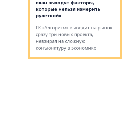
тся в
план выходят факторы,
Александ
оте»
которые нельзя измерить
«Строите
рулеткой»
основ»
овременного
ГК «Алгоритм» выводит на рынок
Строитель
тетика,
сразу три новых проекта,
волнообра
ь или
невзирая на сложную
следует с
а, размышляют
конъюнктуру в экономике
Александ