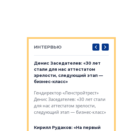
ИНТЕРВЬЮ
: «На
Денис Заседателев: «30 лет
Виталий 
ьной окраине
стали для нас аттестатом
спроса —
зм может
зрелости, следующий этап —
форматы,
»
бизнес-класс»
стереоти
застройк
рства в центре
Гендиректор «Ленстройтрест»
О малоэта
щем спальных
Денис Заседателев: «30 лет стали
класса «О
ерных ловушках
для нас аттестатом зрелости,
Мистолово
Глобал ЭМ»
следующий этап — бизнес-класс»
компании
в: «Хороший
Кирилл Рудаков: «На первый