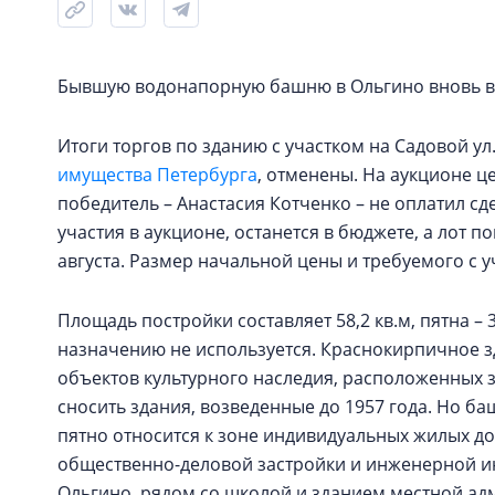
Бывшую водонапорную башню в Ольгино вновь вы
Итоги торгов по зданию с участком на Садовой ул.
имущества Петербурга
, отменены. На аукционе це
победитель – Анастасия Котченко – не оплатил сд
участия в аукционе, останется в бюджете, а лот 
августа. Размер начальной цены и требуемого с у
Площадь постройки составляет 58,2 кв.м, пятна –
назначению не используется. Краснокирпичное з
объектов культурного наследия, расположенных з
сносить здания, возведенные до 1957 года. Но ба
пятно относится к зоне индивидуальных жилых д
общественно-деловой застройки и инженерной и
Ольгино, рядом со школой и зданием местной ад