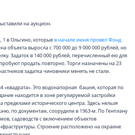
электромобиль
Карина Шальнова
ставили на аукцион.
«гибридом» — ка
рынок апарт-оте
, 1 в Ольгино, которые
в начале июня провел Фонд
Конкуренцию выиг
на объекта выросла с 700 000 до 9 000 000 рублей, но
апарты, которые 
елку. Задаток в 140 000 рублей, перечисленный ею для
приблизятся к го
попробуют продать повторно. Торги назначены на 23
уровню сервиса, у
КЕЙПОРТ
частников задатка чиновники менять не стали.
 34 «квадрата». Это водонапорная башня, которая по
дание находится в зоне регулируемой застройки
а пределами исторического центра. Здесь нельзя
шню, по документам, соорудили в 1963-м. По Генплану
омов, садоводств с включением объектов
нфраструктуры. Строение расположено на окраине
министрации.