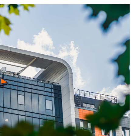
дизайн проявляе
визуальной чист
Что важнее для с
жилого проекта: эс
функциональност
экономика проект
в ГК «ПСК»