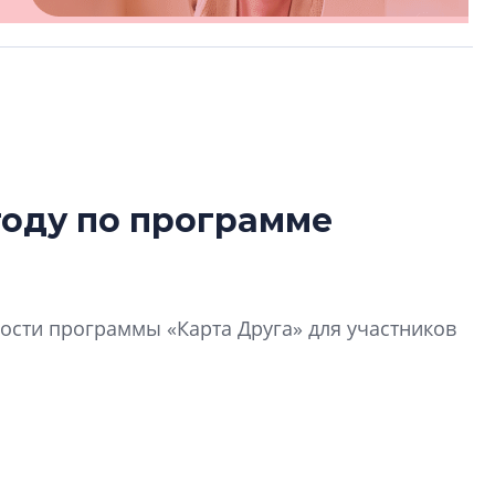
году по программе
Татьяна Бровкина
монотонной спал
деконструктиви
стать спасением
сти программы «Карта Друга» для участников
О границах новато
Петербурга, буду
районов и инжен
рассказали в ГК «
Сергей Софроно