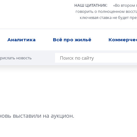
НАШ ЦИТАТНИК
:
«
Во втором 
говорить о полноценном восст
ключевая ставка не будет пр
Аналитика
Всё про жильё
Коммерче
рислать новость
ю
Роман Корнышев
перемен в ЖК мо
вь выставили на аукцион.
даже электромо
Девелопер «Верти
перемен в ЖК мож