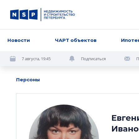
Новости
ЧАРТ объектов
Ипоте
7 августа, 19:45
Подписаться
П
Персоны
Евген
Ивано