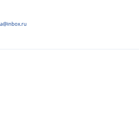
va@inbox.ru