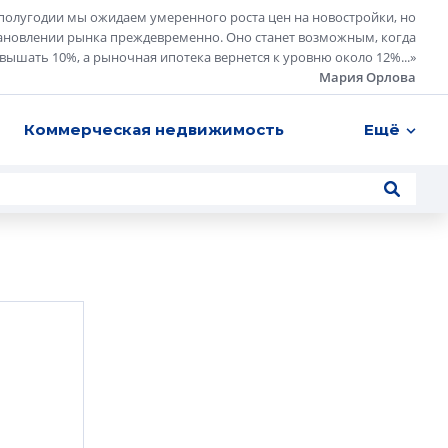
полугодии мы ожидаем умеренного роста цен на новостройки, но
ановлении рынка преждевременно. Оно станет возможным, когда
евышать 10%, а рыночная ипотека вернется к уровню около 12%...
»
Мария Орлова
Коммерческая недвижимость
Ещё