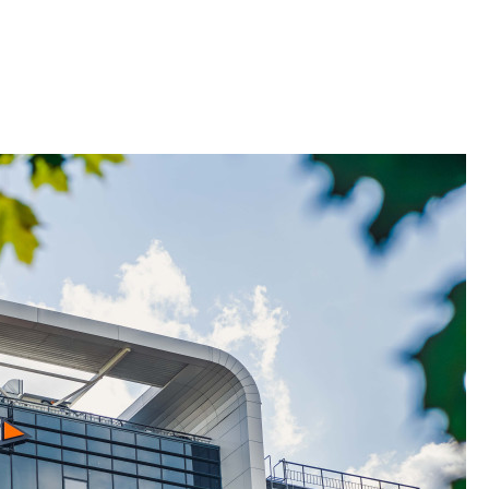
функциональност
экономика проект
в ГК «ПСК»
Александр Свино
используем опыт
– другая компани
О потенциале «сер
технологиях и ко
культуре рассказы
гендиректор STAVN
Свинолобов