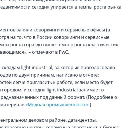
недвижимости сегодня упирается в темпы роста рынка
ментов заняли коворкинги и сервисные офисы (в
тря на то, что в России коворкинги и сервисные
темпы роста гораздо выше темпов роста классических
ивающимся», – отмечают в PwC.
складам light industrial, за которые проголосовало
одов по двум причинам, написано в отчете:
тей легче пригласить к работе, если место будет
городом; и сегодня light industrial занимает в
предназначенных под данный формат. (Подробнее о
м материале
«Модная промышленность»
.)
ентральном деловом районе, дата-центры,
е торговые центры, сервисные апартаменты, бизнес-