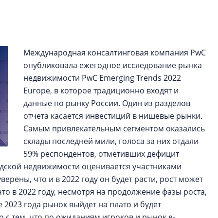
строить и жить по
В Красногвардей
Петербурга появ
Международная консалтинговая компания PwC
один центр сов
образования
опубликовала ежегодное исследование рынка
недвижимости PwC Emerging Trends 2022
В Красногвардейс
Europe, в которое традиционно входят и
Петербурга появи
центр совмещенно
данные по рынку России. Один из разделов
отчета касается инвестиций в нишевые рынки.
Самым привлекательным сегментом оказались
склады последней мили, голоса за них отдали
59% респондентов, отметивших дефицит
адской недвижимости оценивается участниками
ерены, что и в 2022 году он будет расти, рост может
что в 2022 году, несмотря на продолжение фазы роста,
е 2023 года рынок выйдет на плато и будет
 с тем, что по ожиданиям игроков и рынок e-