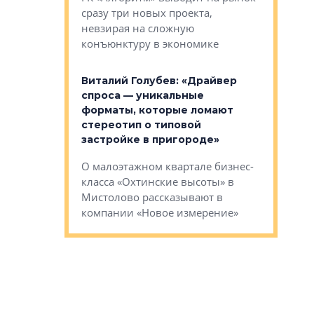
сразу три новых проекта,
ь или
следует с
невзирая на сложную
а, размышляют
Александ
конъюнктуру в экономике
Евгений 
Виталий Голубев: «Драйвер
это не пр
лобов: «Мы
спроса — уникальные
понятные
 Bonava, но мы
форматы, которые ломают
я»
Каким бу
стереотип о типовой
ого пояса»,
Леноблас
застройке в пригороде»
рпоративной
рассказыв
О малоэтажном квартале бизнес-
вает
региона Е
класса «Охтинские высоты» в
I Александр
Мистолово рассказывают в
компании «Новое измерение»