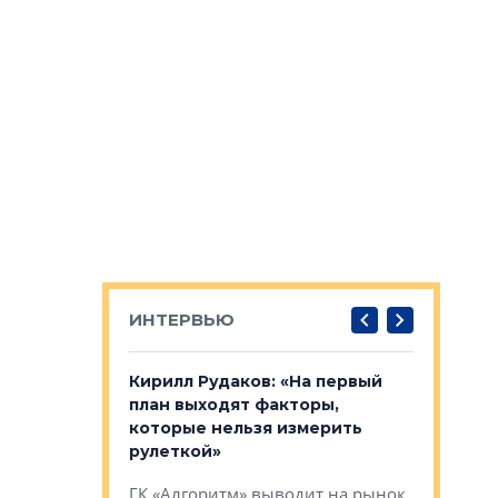
ИНТЕРВЬЮ
в: «Хороший
Кирилл Рудаков: «На первый
Александ
тся в
план выходят факторы,
«Строите
оте»
которые нельзя измерить
основ»
рулеткой»
овременного
Строитель
ГК «Алгоритм» выводит на рынок
тетика,
волнообра