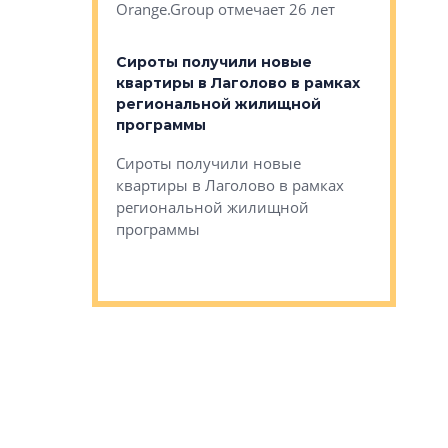
Orange.Group отмечает 26 лет
комплексе
могает»
тестовая 
органики
Сироты получили новые
ском районе
квартиры в Лаголово в рамках
ился еще
региональной жилищной
мещенного
Историч
программы
дом Рома
Ушково м
Сироты получили новые
ком районе
квартиры в Лаголово в рамках
Историче
лся еще один
региональной жилищной
Романова 
го образования
программы
взять под