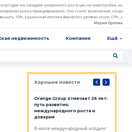
полугодии мы ожидаем умеренного роста цен на новостройки, но
ановлении рынка преждевременно. Оно станет возможным, когда
евышать 10%, а рыночная ипотека вернется к уровню около 12%...
»
Мария Орлова
ская недвижимость
Компании
Ещё
Хорошие новости
рге выбрали
Orange.Group отмечает 26 лет:
В Петерб
строителей
путь развития,
комплекс
международного роста и
тестовая
авершился
доверия
перерабо
рческого
В июле международный холдинг
В Петербу
ей «Нам песня