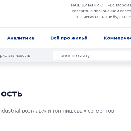
НАШ ЦИТАТНИК
:
«
Во втором 
говорить о полноценном восст
ключевая ставка не будет пр
Аналитика
Всё про жильё
Коммерче
рислать новость
ость
В Санкт-Петербу
лучших поющих 
industrial возглавили топ нишевых сегментов
Гала-концертом з
девятый сезон тво
конкурса строител