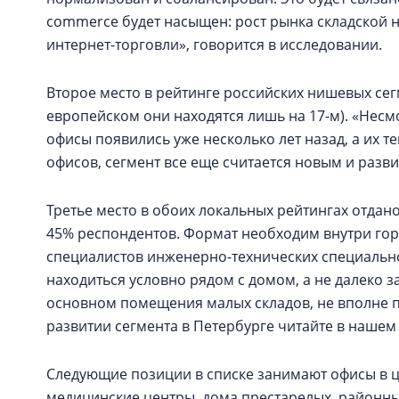
commerce будет насыщен: рост рынка складской 
интернет-торговли», говорится в исследовании.
Второе место в рейтинге российских нишевых сег
европейском они находятся лишь на 17-м). «Несмо
офисы появились уже несколько лет назад, а их 
офисов, сегмент все еще считается новым и разв
Третье место в обоих локальных рейтингах отдано 
45% респондентов. Формат необходим внутри гор
специалистов инженерно-технических специальнос
находиться условно рядом с домом, а не далеко за 
основном помещения малых складов, не вполне 
развитии сегмента в Петербурге читайте в наше
Следующие позиции в списке занимают офисы в ц
медицинские центры, дома престарелых, районны