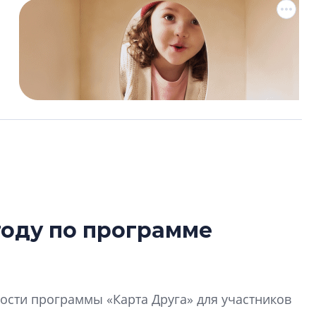
году по программе
Сергей Софроно
дизайн проявляе
визуальной чист
сти программы «Карта Друга» для участников
Что важнее для с
жилого проекта: эс