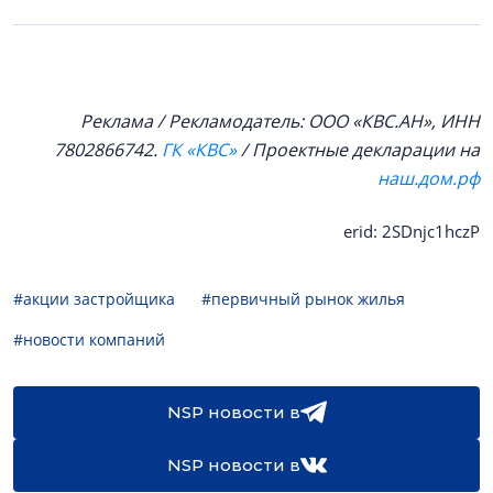
Реклама / Рекламодатель: ООО «КВС.АН», ИНН
7802866742.
ГК «КВС»
/ Проектные декларации на
наш.дом.рф
erid: 2SDnjc1hczP
#акции застройщика
#первичный рынок жилья
#новости компаний
NSP новости в
NSP новости в