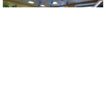
Фото: gov.spb.ru
На рабочем совещании губернатора Александра
Беглова отменен проект планировки территории для
строительства
магазина
в квартале, ограниченном
проспектом Маршала Блюхера, проектируемой
улицей и Полюстровским проспектом. Вместо