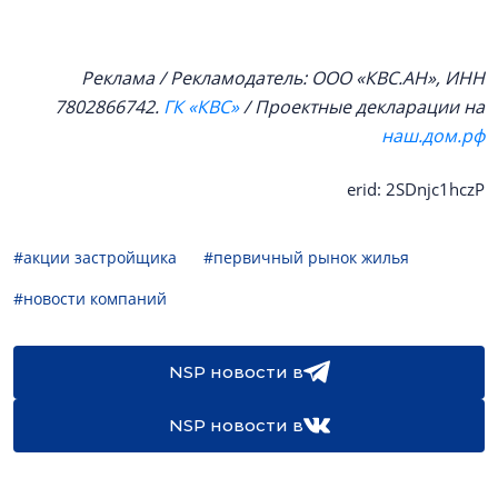
Реклама / Рекламодатель: ООО «КВС.АН», ИНН
7802866742.
ГК «КВС»
/ Проектные декларации на
наш.дом.рф
erid: 2SDnjc1hczP
#акции застройщика
#первичный рынок жилья
#новости компаний
NSP новости в
NSP новости в