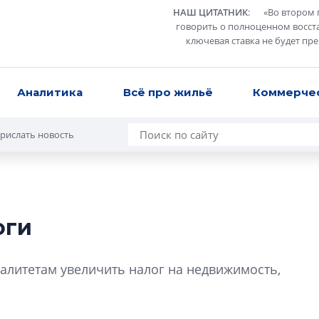
НАШ ЦИТАТНИК
:
«
Во втором 
говорить о полноценном восст
ключевая ставка не будет пр
Аналитика
Всё про жильё
Коммерче
рислать новость
оги
Сергей Софроно
дизайн проявляе
литетам увеличить налог на недвижимость,
визуальной чист
Что важнее для с
жилого проекта: эс