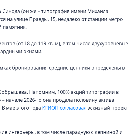
 Синода (он же – типография имени Михаила
ся на улице Правды, 15, недалеко от станции метро
й памятник.
нтов (от 18 до 119 кв. м), в том числе двухуровневые
нсардными окнами.
рамках бронирования средние ценники определены в
а Бобрышева. Напомним, 100% акций типографии в
о – начале 2026-го она продала половину актива
. В мае этого года
КГИОП согласовал
эскизный проект
кие интерьеры, в том числе парадную с лепниной и