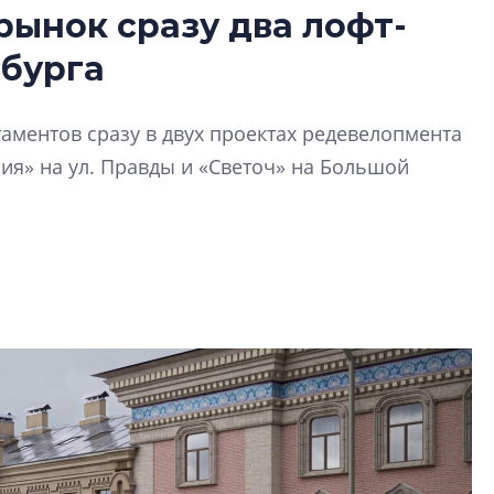
рынок сразу два лофт-
В Санкт-Петербу
рбурга
лучших поющих 
Гала-концертом з
аментов сразу в двух проектах редевелопмента
девятый сезон тво
конкурса строител
ия» на ул. Правды и «Светоч» на Большой
строить и жить по
В Красногвардей
Петербурга появ
один центр сов
образования
В Красногвардейс
Петербурга появи
центр совмещенно