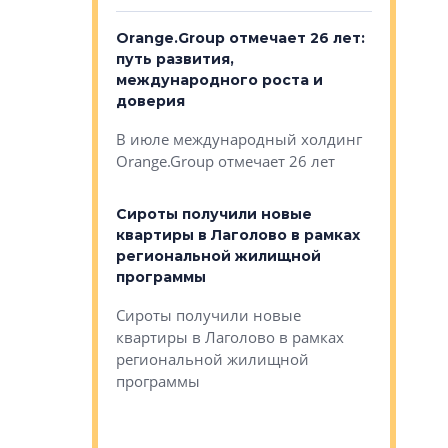
рге выбрали
Orange.Group отмечает 26 лет:
В Петерб
строителей
путь развития,
комплекс
международного роста и
тестовая
авершился
доверия
перерабо
рческого
В июле международный холдинг
В Петербу
ей «Нам песня
Orange.Group отмечает 26 лет
комплексе
могает»
тестовая 
органики
Сироты получили новые
ском районе
квартиры в Лаголово в рамках
ился еще
региональной жилищной
мещенного
Историч
программы
дом Рома
Ушково м
Сироты получили новые
ком районе
квартиры в Лаголово в рамках
Историче
лся еще один
региональной жилищной
Романова 
го образования
программы
взять под