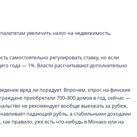
функциональност
экономика проект
в ГК «ПСК»
алитетам увеличить налог на недвижимость,
Александр Свино
используем опыт
– другая компани
ть самостоятельно регулировать ставку, но если
О потенциале «сер
технологиях и ко
ущего года — 1%. Власти рассчитывают дополнительно
культуре рассказы
гендиректор STAVN
Свинолобов
едение вряд ли порадует. Впрочем, спрос на финские
ограждане приобретали 700–800 домов в год, сейчас —
альство не рекомендует вообще выезжать за рубеж,
танавливает падающий рубль, а стабильными доходами
х, как правило, уже есть что-нибудь в Монако или на