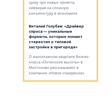
сразу три новых проекта,
ь или
следует с
невзирая на сложную
а, размышляют
Александ
конъюнктуру в экономике
Евгений 
Виталий Голубев: «Драйвер
это не пр
лобов: «Мы
спроса — уникальные
понятные
 Bonava, но мы
форматы, которые ломают
я»
Каким бу
стереотип о типовой
ого пояса»,
Леноблас
застройке в пригороде»
рпоративной
рассказыв
О малоэтажном квартале бизнес-
вает
региона Е
класса «Охтинские высоты» в
I Александр
Мистолово рассказывают в
компании «Новое измерение»