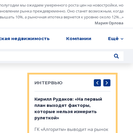
полугодии мы ожидаем умеренного роста цен на новостройки, но
ановлении рынка преждевременно. Оно станет возможным, когда
евышать 10%, а рыночная ипотека вернется к уровню около 12%...
»
Мария Орлова
ская недвижимость
Компании
Ещё
ИНТЕРВЬЮ
в: «Хороший
Кирилл Рудаков: «На первый
Александ
тся в
план выходят факторы,
«Строите
оте»
которые нельзя измерить
основ»
рулеткой»
овременного
Строитель
ГК «Алгоритм» выводит на рынок
тетика,
волнообра