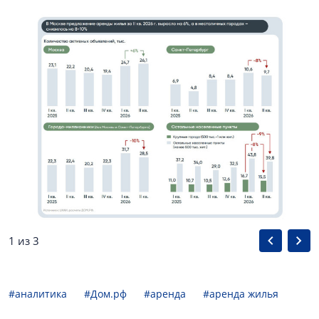
1 из 3
#аналитика
#Дом.рф
#аренда
#аренда жилья