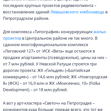
последних крупных проектов редевелопмента –
восстановление зданий
Левашовского хлебозавода
в
Петроградском районе.
Для комплекса «Типография» конкурирующих
жилых
проектов
в Центральном районе не так много. В
сданном многофункциональном комплексе
«Лиговский 127» от ИСК «Вита» еще остаются в
продаже апартаменты (псеводожилье), цены на них –
от 7 млн рублей. У Невской Ратуши строятся три
дорогих проекта: ЖК «Гильдия» («Балтийская
коммерция») – от 14,6 млн рублей; ЖК «Новгородская
8» (ФСК) – от 16,9 млн и ЖК «Моисеенко, 10» (Fizika
Development) – от 18 млн рублей.
А вот у арт-кластера «Светоч» на Петроградке –
конкурентов куда больше: прежде всего, это тот же