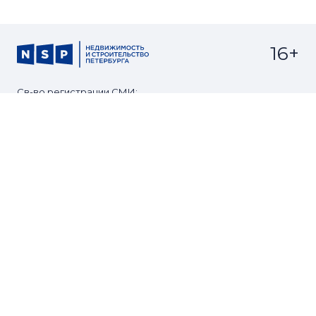
16+
Св-во регистрации СМИ:
ЭЛ №ФС77-67922 от 06.12.2016
Реклама на
Контакты
сайте
О проекте
Мероприятия
© Сетевое издание NSP.RU
Все права защищены. Любое использование
материалов допускается только с согласия редакции.
Разработано