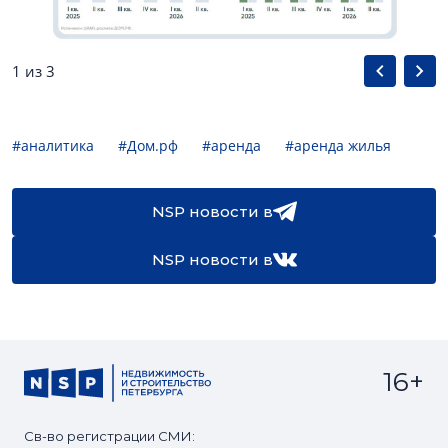
1 из 3
#аналитика
#Дом.рф
#аренда
#аренда жилья
NSP новости в
NSP новости в
16+
Св-во регистрации СМИ: