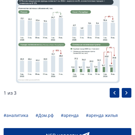
1 из 3
#аналитика
#Дом.рф
#аренда
#аренда жилья