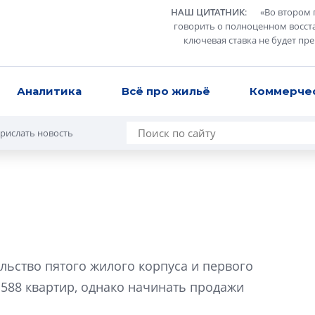
НАШ ЦИТАТНИК
:
«
Во втором 
говорить о полноценном восст
ключевая ставка не будет пр
Аналитика
Всё про жильё
Коммерче
рислать новость
Сергей Софроно
дизайн проявляе
льство пятого жилого корпуса и первого
визуальной чист
 588 квартир, однако начинать продажи
Что важнее для с
жилого проекта: эс