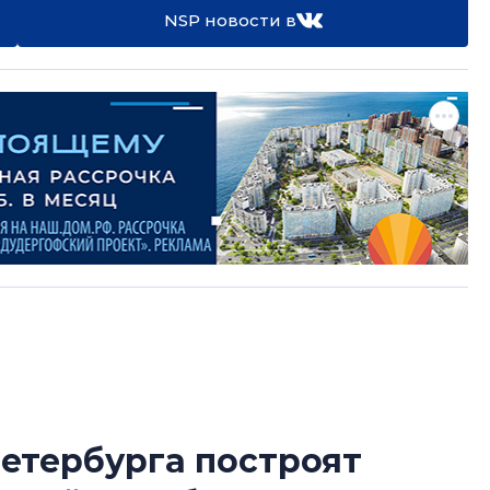
NSP новости в
етербурга построят
Усадьба Торосов