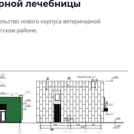
арной лечебницы
от эпохи фальш-
Усадьба Торосово 
ельство нового корпуса ветеринарной
эпохи фальш-пане
гском районе.
Центробанк: ква
2020-2026 годов
9% дешевле стр
Центробанк: квар
2020-2026 годов п
дешевле строящих