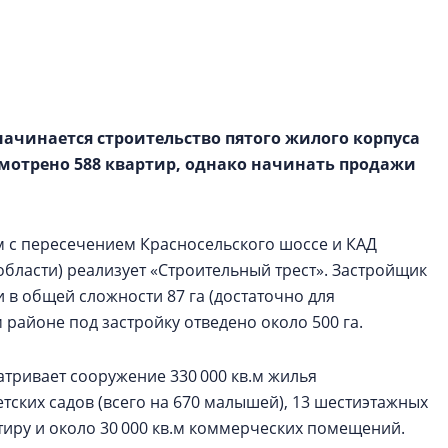
функциональност
экономика проект
в ГК «ПСК»
Александр Свино
используем опыт
ачинается строительство пятого жилого корпуса
– другая компани
усмотрено 588 квартир, однако начинать продажи
О потенциале «сер
технологиях и ко
культуре рассказы
 с пересечением Красносельского шоссе и КАД
гендиректор STAVN
бласти) реализует «Строительный трест». Застройщик
Свинолобов
 в общей сложности 87 га (достаточно для
м районе под застройку отведено около 500 га.
тривает сооружение 330 000 кв.м жилья
детских садов (всего на 670 малышей), 13 шестиэтажных
тиру и около 30 000 кв.м коммерческих помещений.