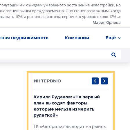
полугодии мы ожидаем умеренного роста цен на новостройки, но
ановлении рынка преждевременно. Оно станет возможным, когда
евышать 10%, а рыночная ипотека вернется к уровню около 12%...
»
Мария Орлова
ская недвижимость
Компании
Ещё
ИНТЕРВЬЮ
в: «Хороший
Кирилл Рудаков: «На первый
Александ
тся в
план выходят факторы,
«Строите
оте»
которые нельзя измерить
основ»
рулеткой»
овременного
Строитель
ГК «Алгоритм» выводит на рынок
тетика,
волнообра