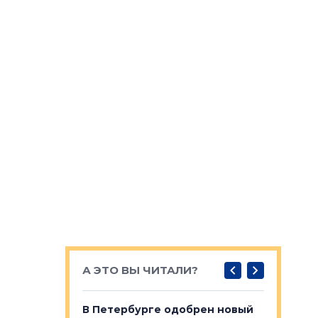
А ЭТО ВЫ ЧИТАЛИ?
о — антидот
В Петербурге одобрен новый
Собствен