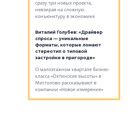
сразу три новых проекта,
ь или
следует с
невзирая на сложную
а, размышляют
Александ
конъюнктуру в экономике
Евгений 
Виталий Голубев: «Драйвер
это не пр
лобов: «Мы
спроса — уникальные
понятные
 Bonava, но мы
форматы, которые ломают
я»
Каким бу
стереотип о типовой
ого пояса»,
Леноблас
застройке в пригороде»
рпоративной
рассказыв
О малоэтажном квартале бизнес-
вает
региона Е
класса «Охтинские высоты» в
I Александр
Мистолово рассказывают в
компании «Новое измерение»