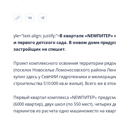
yle="text-align: justify;">
В квартале «NEWПИТЕР» н
и первого детского сада. В новом доме пред
застройщик не спешит.
Проект комплексного освоения территории рядом
(поселок Новоселье Ломоносовского района Лено
купил здесь у СевНИИ гидротехники и мелиорации
строительства 510 000 кв.м жилья). Всего же в это
Первый квартал комплекса «NEWПИТЕР» предусма
(6000 квартир), двух школ (по 550 мест), четырех 
паркингов из расчета одно машиноместо на квар