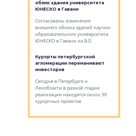
панелей
облик здания университета
Императо
ЮНЕСКО в Гавани
как выжа
— антидот от
«старых 
Согласованы изменения
лей
Собственн
внешнего облика зданий научно-
Император
образовательного университета
ртиры в домах
выжать ма
ЮНЕСКО в Гавани на В.О.
 постройки на
костей»
оящихся
Курорты петербургской
тиры в домах
агломерации переманивают
Каким бы
остройки на 9%
инвесторов
Ропса: в
ся
обещают 
Сегодня в Петербурге и
Руины Дом
Ленобласти в разной стадии
сгоревшем
реализации находятся около 30
наследия 
курортных проектов