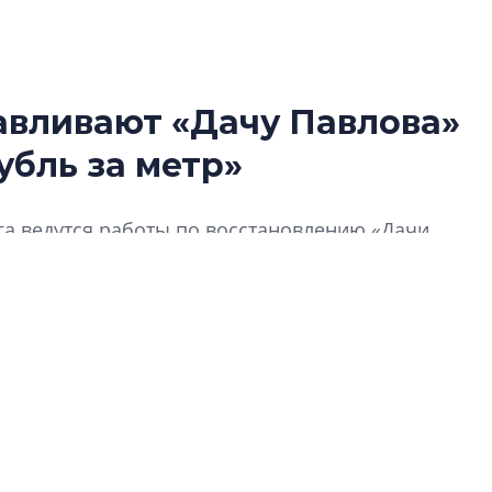
авливают «Дачу Павлова»
Разрыв цен межд
убль за метр»
вторичкой: что э
рынка?
Разрыв цен между
га ведутся работы по восстановлению «Дачи
вторичкой: что это
ектов культурного наследия. Ее реализовали на
рынка? Своим мне
поделились Ольга
Екатерина Немчен
Жабин, Светлана Д
Константин Сторож
Какие наиболее 
специальности и
в сфере девелоп