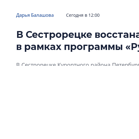
Дарья Балашова
Сегодня в 12:00
В Сестрорецке восстан
в рамках программы «Р
В Сестрорецке Курортного района Петербур
Родиона Павлова», включенную в реестр объ
торгах в прошлом году.