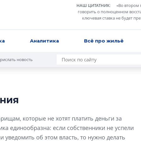
НАШ ЦИТАТНИК
:
«
Во втором 
говорить о полноценном восст
ключевая ставка не будет пр
ка
Аналитика
Всё про жильё
рислать новость
ания
В Санкт-Петербу
лучших поющих 
рищам, которые не хотят платить деньги за
Гала-концертом з
ика единообразна: если собственники не успели
девятый сезон тво
 и уведомить об этом власть, то нужно делать
конкурса строител