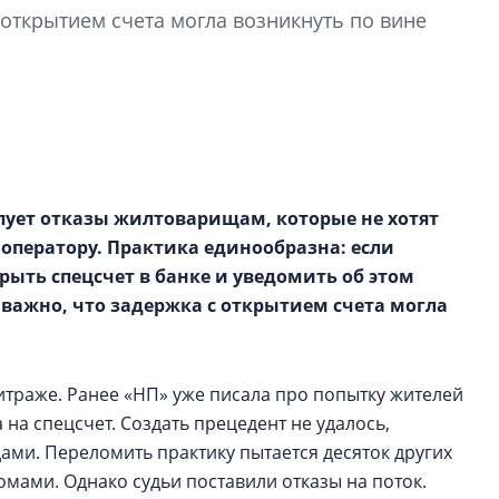
строить и жить по
 открытием счета могла возникнуть по вине
В Красногвардей
Петербурга появ
один центр сов
образования
В Красногвардейс
Петербурга появи
ует отказы жилтоварищам, которые не хотят
центр совмещенно
оператору. Практика единообразна: если
крыть спецсчет в банке и уведомить об этом
е важно, что задержка с открытием счета могла
траже. Ранее «НП» уже писала про попытку жителей
на спецсчет. Создать прецедент не удалось,
ами. Переломить практику пытается десяток других
ами. Однако судьи поставили отказы на поток.