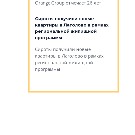
Orange.Group отмечает 26 лет
комплексе
могает»
тестовая 
органики
Сироты получили новые
ском районе
квартиры в Лаголово в рамках
ился еще
региональной жилищной
мещенного
Историч
программы
дом Рома
Ушково м
Сироты получили новые
ком районе
квартиры в Лаголово в рамках
Историче
лся еще один
региональной жилищной
Романова 
го образования
программы
взять под