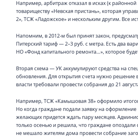
Например, арбитраж отказал в исках (к районно
товариществу «Невская пристань», которая управл
2», ТСЖ «Ладожское» и нескольким другим. Все ис
Напомним, в 2012‑м был принят закон, предусм
Питерский тариф — 2–3 руб. с метра. Есть два ва
НО «Фонд капитального ремонта…», которое буде
Вторая схема — УК аккумулируют средства на спец
обновления. Для открытия счета нужно решение 
власти требовали провести собрания до 21 августа
Например, ТСЖ «Камышовая 38» оформило итоговы
Но когда граждане подали заявку на оформление 
желающих придется ждать пару месяцев. Админис
только осенью и решила, что граждане опоздали с
не мешало жителям дома провести собрание заг