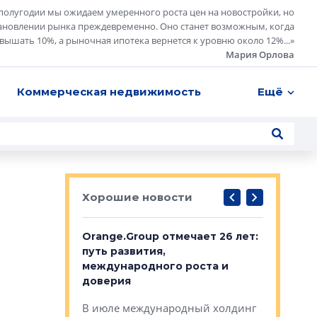
полугодии мы ожидаем умеренного роста цен на новостройки, но
ановлении рынка преждевременно. Оно станет возможным, когда
евышать 10%, а рыночная ипотека вернется к уровню около 12%...
»
Мария Орлова
Коммерческая недвижимость
Ещё
Хорошие новости
рге выбрали
Orange.Group отмечает 26 лет:
В Петерб
строителей
путь развития,
комплекс
международного роста и
тестовая
авершился
доверия
перерабо
рческого
В июле международный холдинг
В Петербу
ей «Нам песня