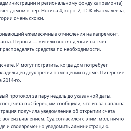
й администрации и региональному фонду капремонта)
яет домом в пер. Ногина 4, корп. 2, ТСЖ «Бармалеева,
тории очень схожи.
атривающий ежемесячные отчисления на капремонт.
рианта. Первый — жители вносят деньги на счет
т распределять средства по необходимости.
счете. И могут потратить, когда дом потребует
владельцев двух третей помещений в доме. Питерские
 2014‑го.
й протокол за пару недель до указанной даты.
спецсчета в «Сбере», им сообщили, что из-за наплыва
трация получила уведомление об открытии счета
 волеизъявлением. Суд согласился с этим: мол, ничто
одя и своевременно уведомить администрацию.