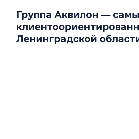
Группа Аквилон — сам
клиентоориентирован
Ленинградской области
Группа Аквилон стала одним из победителе
Ленинградской области — 2026» в номинац
застройщик».