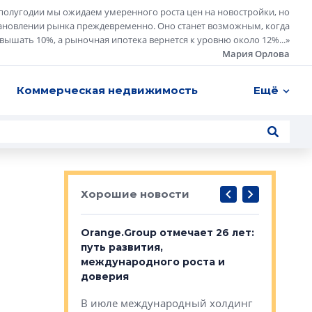
полугодии мы ожидаем умеренного роста цен на новостройки, но
ановлении рынка преждевременно. Оно станет возможным, когда
евышать 10%, а рыночная ипотека вернется к уровню около 12%...
»
Мария Орлова
Коммерческая недвижимость
Ещё
Хорошие новости
рге выбрали
Orange.Group отмечает 26 лет:
В Петерб
строителей
путь развития,
комплекс
международного роста и
тестовая
авершился
доверия
перерабо
рческого
В июле международный холдинг
В Петербу
ей «Нам песня