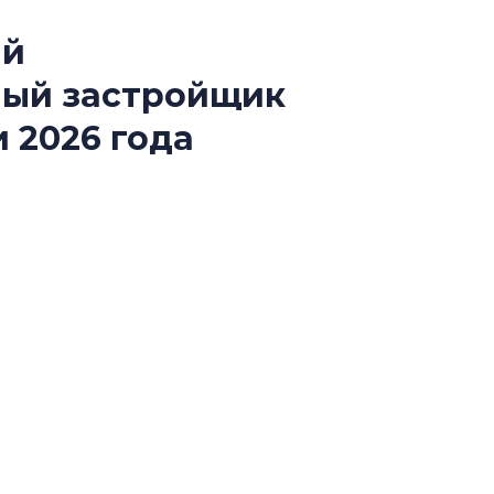
ый
Усадьба Торосов
ный застройщик
от эпохи фальш-
 2026 года
Усадьба Торосово 
эпохи фальш-пане
й конкурса «Лучшая строительная организация
Центробанк: ква
ии «Самый клиентоориентированный
2020-2026 годов
9% дешевле стр
Центробанк: квар
2020-2026 годов п
дешевле строящих