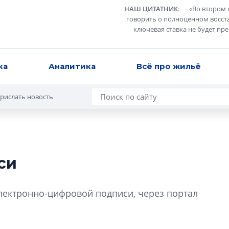
НАШ ЦИТАТНИК
:
«
Во втором 
говорить о полноценном восст
ключевая ставка не будет пр
ка
Аналитика
Всё про жильё
рислать новость
си
В Санкт-Петербу
лучших поющих 
лектронно-цифровой подписи, через портал
Гала-концертом з
девятый сезон тво
конкурса строител