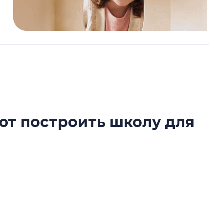
ют построить школу для
Какие наиболее 
специальности и
в сфере девелоп
строительства?
ь школу вместо магазина в новостройках
Своим мнением с 
Валентина Калини
Альшаева, Алекса
Свинолобов, Алек