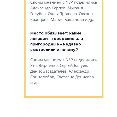
Своим мнением с NSP поделились
на, Анжелика
Раиль Му
Александр Карпов, Михаил
ндр
Кудинов, 
Голубев, Ольга Трошева, Оксана
сандр Кравцов,
Карина Ш
Кравцова, Мария Башанова и др.
др.
Дементьев
Место обязывает: какие
и эксперты
С какими
локации – городские или
ости
проектам
пригородные – недавно
 первого
редевело
выстрелили и почему?
ода в целом?
сталкиват
рубежом
Своим мнением с NSP поделились
NSP поделились
Яна Вирченко, Сергей Балуев,
Своим мн
етлана
Денис Заседателев, Александр
Эдуард Ти
ригайте, Вадим
Свинолобов, Светлана Денисова
Некрестья
Терентьев и др.
и др.
Ксения Ст
Аккуратов