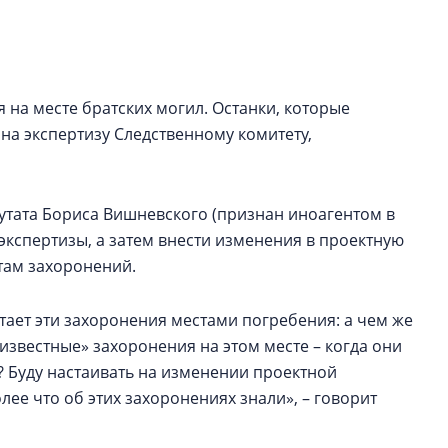
Валентина Калини
Альшаева, Алекса
Свинолобов, Алек
Кирилл Кудинов и 
на месте братских могил. Останки, которые
Как девелоперы 
на экспертизу Следственному комитету,
рынка недвижим
оценивают итоги
полугодия 2025 г
путата Бориса Вишневского (признан иноагентом в
Своим мнением с 
экспертизы, а затем внести изменения в проектную
Мария Орлова, Св
там захоронений.
Денисова, Юдита Г
Парадник, Сергей 
тает эти захоронения местами погребения: а чем же
еизвестные» захоронения на этом месте – когда они
? Буду настаивать на изменении проектной
лее что об этих захоронениях знали», – говорит