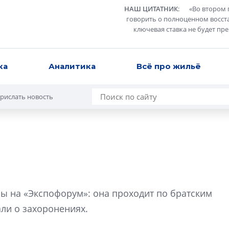
НАШ ЦИТАТНИК
:
«
Во втором 
говорить о полноценном восст
ключевая ставка не будет пр
ка
Аналитика
Всё про жильё
рислать новость
Какие наиболее 
специальности и
ы на «Экспофорум»: она проходит по братским
в сфере девелоп
строительства?
али о захоронениях.
Своим мнением с 