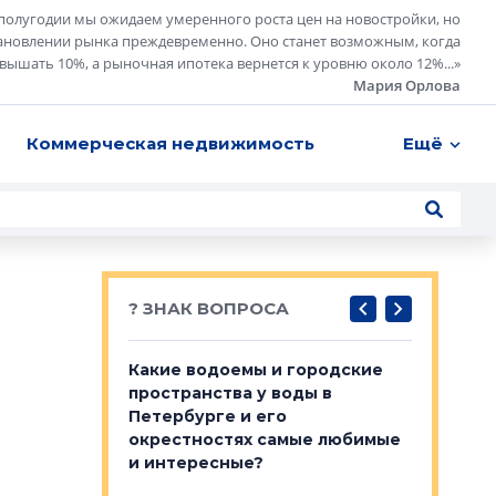
полугодии мы ожидаем умеренного роста цен на новостройки, но
ановлении рынка преждевременно. Оно станет возможным, когда
евышать 10%, а рыночная ипотека вернется к уровню около 12%...
»
Мария Орлова
Коммерческая недвижимость
Ещё
? ЗНАК ВОПРОСА
востребованы
Какие водоемы и городские
Важно ли
 компетенции
пространства у воды в
апартам
мента и
Петербурге и его
Конститу
окрестностях самые любимые
временно
и интересные?
NSP поделились
Своим мн