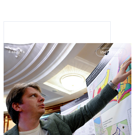
Материалы с персоной
4 августа
ИНТЕРВЬЮ
ИИЦ «Недвижимость Петербурга»
(812) 575-37-20
www.nsp.ru
Издательский центр