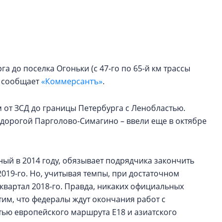
Петербурга, буду
районов и инжен
рассказали в ГК «
Сергей Софроно
дизайн проявляе
га до поселка Огоньки (с 47-го по 65-й км трассы
визуальной чист
, сообщает
«Коммерсантъ»
.
Что важнее для с
жилого проекта: эс
км от ЗСД до границы Петербурга с Ленобластью.
функциональност
втодорогой Парголово-Симагино – ввели еще в октябре
экономика проект
в ГК «ПСК»
ный в 2014 году, обязывает подрядчика закончить
2019-го. Но, учитывая темпы, при достаточном
квартал 2018-го. Правда, никаких официальных
етим, что федералы ждут окончания работ с
тью европейского маршрута E18 и азиатского