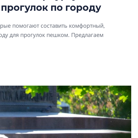
Роман Корнышев
 прогулок по городу
перемен в ЖК мо
даже электромо
Девелопер «Верти
торые помогают составить комфортный,
перемен в ЖК мож
ду для прогулок пешком. Предлагаем
электромобиль
Карина Шальнова
«гибридом» — ка
рынок апарт-оте
Конкуренцию выиг
апарты, которые 
приблизятся к го
уровню сервиса, у
КЕЙПОРТ