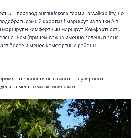
ть» – перевод английского термина walkability, но
подобрать самый короткий маршрут из точки А в
ный маршрут и комфортный маршрут. Комфортность
еленением (причем важна именно зелень в зоне
ывает более и менее комфортные районы.
опримечательности не самого популярного
 Сделана местными активистами.