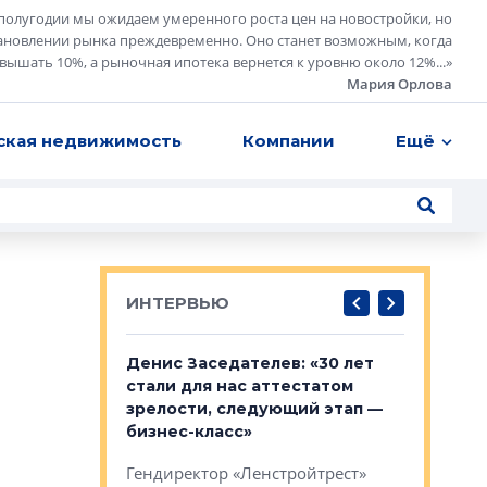
полугодии мы ожидаем умеренного роста цен на новостройки, но
ановлении рынка преждевременно. Оно станет возможным, когда
евышать 10%, а рыночная ипотека вернется к уровню около 12%...
»
Мария Орлова
ская недвижимость
Компании
Ещё
ИНТЕРВЬЮ
: «На
Денис Заседателев: «30 лет
Виталий 
ьной окраине
стали для нас аттестатом
спроса —
зм может
зрелости, следующий этап —
форматы,
»
бизнес-класс»
стереоти
застройк
рства в центре
Гендиректор «Ленстройтрест»