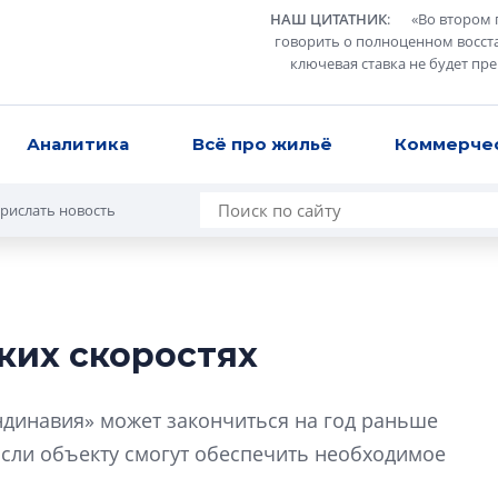
НАШ ЦИТАТНИК
:
«
Во втором 
говорить о полноценном восст
ключевая ставка не будет пр
Аналитика
Всё про жильё
Коммерче
рислать новость
ких скоростях
Татьяна Бровкина
монотонной спал
ндинавия» может закончиться на год раньше
деконструктиви
стать спасением
Если объекту смогут обеспечить необходимое
О границах новато