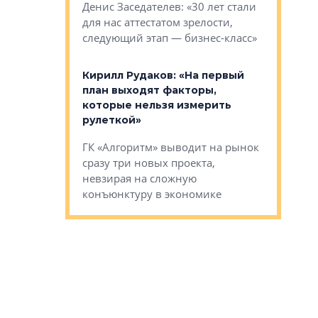
О малоэта
щем спальных
Денис Заседателев: «30 лет стали
класса «О
ерных ловушках
для нас аттестатом зрелости,
Мистолово
Глобал ЭМ»
следующий этап — бизнес-класс»
компании
в: «Хороший
Кирилл Рудаков: «На первый
тся в
план выходят факторы,
Александ
оте»
которые нельзя измерить
«Строите
рулеткой»
основ»
овременного
ГК «Алгоритм» выводит на рынок
Строитель
тетика,
сразу три новых проекта,
волнообра
ь или
невзирая на сложную
следует с
а, размышляют
конъюнктуру в экономике
Александ