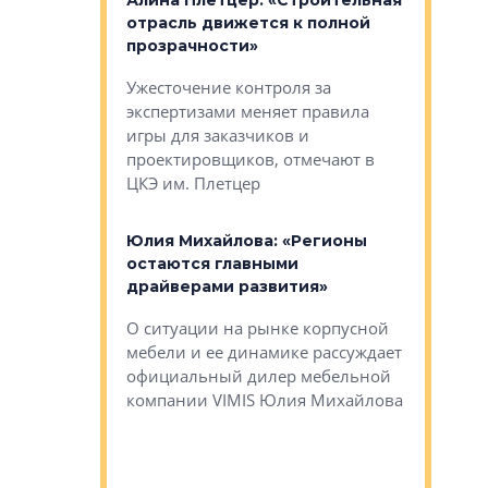
: «Поводом
Алина Плетцер: «Строительная
Елена Фе
жет быть
отрасль движется к полной
блок МФК
биль»
прозрачности»
экосисте
каль»: поводом
Ужесточение контроля за
Проектир
ет быть даже
экспертизами меняет правила
непрерыв
игры для заказчиков и
управлен
проектировщиков, отмечают в
поиска ко
ЦКЭ им. Плетцер
ГК «Глоба
: «Будущее за
к меняется
лей»
Юлия Михайлова: «Регионы
Алексей 
остаются главными
«Вертика
рают те
драйверами развития»
не новый
еще больше
стиничному
О ситуации на рынке корпусной
О том, по
верены в УК
мебели и ее динамике рассуждает
экспертиз
официальный дилер мебельной
преимущес
компании VIMIS Юлия Михайлова
гендирект
Алексей 