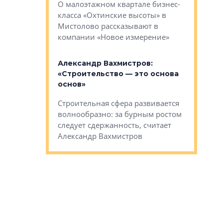
О малоэтажном квартале бизнес-
вает
рассказыв
класса «Охтинские высоты» в
I Александр
региона Е
Мистолово рассказывают в
компании «Новое измерение»
Александ
«Выжива
 «Мы не
Александр Вахмистров:
правильн
афию, а
«Строительство — это основа
м проекты»
Сегмент с
основ»
пер
переживае
Строительная сфера развивается
проекты,
в этих ус
волнообразно: за бурным ростом
еральным
управляющ
следует сдержанность, считает
l Арсением
Well
Александр Вахмистров