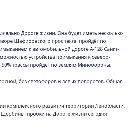
культуре рассказы
гендиректор STAVN
Свинолобов
ллельно Дороге жизни. Она будет иметь несколько
Арсений Лаптев:
расширяем геогр
в створе Шафировского проспекта, пройдёт по
диверсифицируе
имыканием к автомобильной дороге А-128 Санкт-
зможностью устройства примыкания к северо-
О том, как девело
диверсифицирует 
о 50% трассы пройдёт по землям Минобороны.
поговорили с ген
директором Arsena
лосной, без светофоров и левых поворотов. Общая
Лаптевым
ции комплексного развития территории Ленобласти.
а Щербины, пробки на Дороге жизни сегодня