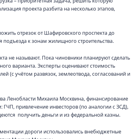
грузка – приоритетная задача, решить которую
лизация проекта разбита на несколько этапов,
ложить отрезок от Шафировского проспекта до
ля подъезда к зонам жилищного строительства.
екта не называют. Пока чиновники планируют сделать
тного варианта. Эксперты оценивают стоимость
лей (с учётом развязок, землеотвода, согласований и
тва Ленобласти Михаила Москвина, финансирование
: ГЧП, привлечение инвесторов (по аналогии с ЗСД),
деются получить деньги и из федеральной казны.
кументации дороги использовались внебюджетные