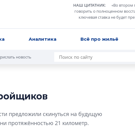
НАШ ЦИТАТНИК
:
«
Во втором 
говорить о полноценном восст
ключевая ставка не будет пр
ка
Аналитика
Всё про жильё
рислать новость
тройщиков
Александр Свино
используем опыт
сти предложили скинуться на будущую
– другая компани
зни протяжённостью 21 километр.
О потенциале «сер
технологиях и ко