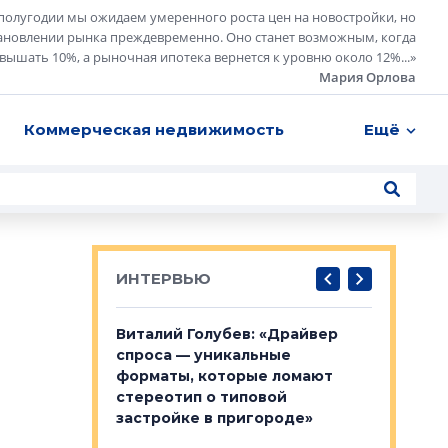
полугодии мы ожидаем умеренного роста цен на новостройки, но
ановлении рынка преждевременно. Оно станет возможным, когда
евышать 10%, а рыночная ипотека вернется к уровню около 12%...
»
Мария Орлова
Коммерческая недвижимость
Ещё
ИНТЕРВЬЮ
лобов: «Мы
Виталий Голубев: «Драйвер
Евгений 
 Bonava, но мы
спроса — уникальные
это не пр
я»
форматы, которые ломают
понятные
стереотип о типовой
ого пояса»,
Каким бу
застройке в пригороде»
рпоративной
Леноблас