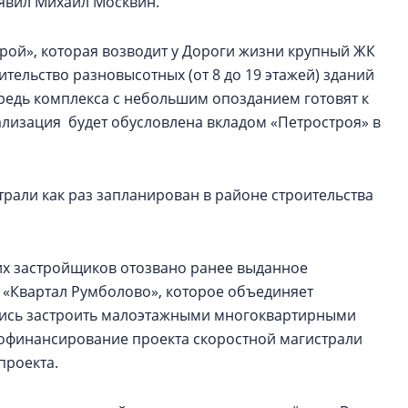
заявил Михаил Москвин.
рой», которая возводит у Дороги жизни крупный ЖК
тельство разновысотных (от 8 до 19 этажей) зданий
редь комплекса с небольшим опозданием готовят к
еализация будет обусловлена вкладом «Петростроя» в
трали как раз запланирован в районе строительства
ких застройщиков отозвано ранее выданное
О «Квартал Румболово», которое объединяет
ались застроить малоэтажными многоквартирными
 софинансирование проекта скоростной магистрали
проекта.