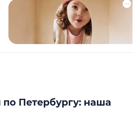
по Петербургу: наша
Роман Корнышев
 прогулок по городу
перемен в ЖК мо
даже электромо
Девелопер «Верти
торые помогают составить комфортный,
перемен в ЖК мож