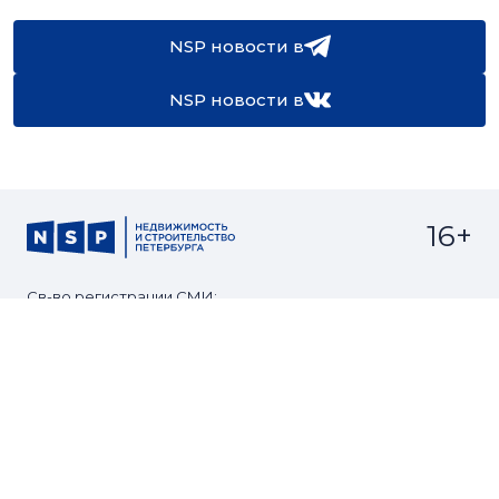
NSP новости в
NSP новости в
16+
Св-во регистрации СМИ:
ЭЛ №ФС77-67922 от 06.12.2016
Реклама на
Контакты
сайте
О проекте
Мероприятия