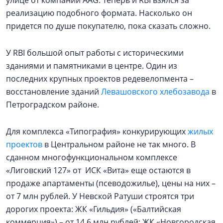
реализацию подобного формата. Насколько он
придется по душе покупателю, пока сказать сложно.
У RBI большой опыт работы с историческими
зданиями и памятниками в центре. Один из
последних крупных проектов редевелопмента –
восстановление зданий
Левашовского хлебозавода
в
Петроградском районе.
Для комплекса «Типография» конкурирующих
жилых
проектов
в Центральном районе не так много. В
сданном многофункциональном комплексе
«Лиговский 127» от ИСК «Вита» еще остаются в
продаже апартаменты (псеводожилье), цены на них –
от 7 млн рублей. У Невской Ратуши строятся три
дорогих проекта: ЖК «Гильдия» («Балтийская
коммерция») – от 14,6 млн рублей; ЖК «Новгородская