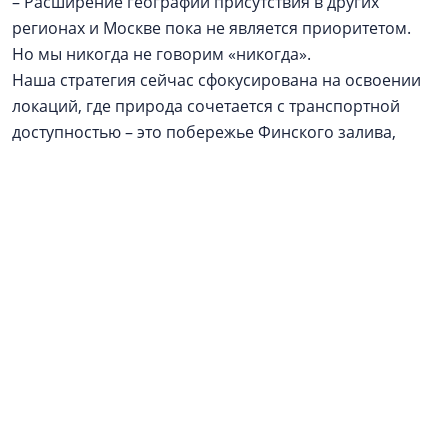
– Расширение географии присутствия в других
регионах и Москве пока не является приоритетом.
Но мы никогда не говорим «никогда».
Наша стратегия сейчас сфокусирована на освоении
локаций, где природа сочетается с транспортной
доступностью – это побережье Финского залива,
Всеволожский район. Однако если появится
нестандартный проект в перспективном регионе,
который впишется в нашу философию и будет
обеспечен надежным финансовым плечом, мы
готовы к такому стратегическому шагу.
Реклама / Рекламодатель: ООО АН «Алгоритм», ИНН
4706095315. Застройщики
ГК «Алгоритм»
: ЖК
«Алгоритм Квинта» - ООО СЗ «Алгоритм
Девелопмент», Курортные резиденции «Регалия» -
ООО СЗ «Алгоритм Солнечное» / Проектные