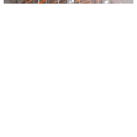
Фото: NSP
Атака БПЛА на склад Wildberries в Шушарах, который
уже
горел
в 2024 году, а также на арендованный
комплекс в Уткиной заводи, была совершена 24
июля. Еще позднее, 4 августа, от атак пострадал склад
в Красном бору, который был
запущен
только в
начале этого года.