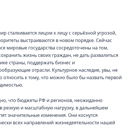
строить и жить по
В Красногвардей
Петербурга появ
один центр сов
мир сталкивается лицом к лицу с серьёзной угрозой,
образования
иоритеты выстраиваются в новом порядке. Сейчас
В Красногвардейс
все мировые государства сосредоточены на том,
Петербурга появи
сохранить жизнь своих граждан, не дать развалиться
центр совмещенно
ике страны, поддержать бизнес и
ообразующие отрасли. Культурное наследие, увы, не
о относить к тому, что можно было бы назвать первой
димостью.
но, что бюджеты РФ и регионов, неожиданно
в резкую и масштабную нагрузку, в дальнейшем
пят значительные изменения. Они коснутся
чески всех направлений жизнедеятельности нашей