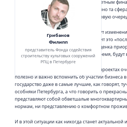
страны. Наш Фонд не работает с бюджетным фин
перспективы. Но часто культура – именно та сфе
бюджета местные власти урезают в первую очере
Реставрационную отрасль в целом ждут изменения
Грибанов
потому, что мы не знаем, когда наступит это «по
Филипп
предположить, что произойдёт переоценка приор
представитель Фонда содействия
была запланирована на ближайшее время, будут 
строительству культовых сооружений
РПЦ в Петербурге
Доля государства в реставрационных проектах оч
полезно и важно вспомнить об участии бизнеса в 
государство даже в самые лучшие, как говорят, т
особняки Петербурга, а что говорить о прекрасн
представляют собой обветшалые многоквартирны
нормам, ни представлению о комфортном прожи
И в этой ситуации как никогда станет актуальной