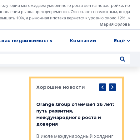
полугодии мы ожидаем умеренного роста цен на новостройки, но
ановлении рынка преждевременно. Оно станет возможным, когда
евышать 10%, а рыночная ипотека вернется к уровню около 12%...
»
Мария Орлова
ская недвижимость
Компании
Ещё
Хорошие новости
рге выбрали
Orange.Group отмечает 26 лет:
В Петерб
строителей
путь развития,
комплекс
международного роста и
тестовая
авершился
доверия
перерабо
рческого
В июле международный холдинг
В Петербу
ей «Нам песня