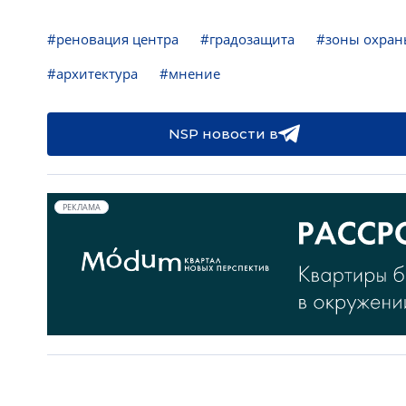
#реновация центра
#градозащита
#зоны охран
#архитектура
#мнение
NSP новости в
РЕКЛАМА