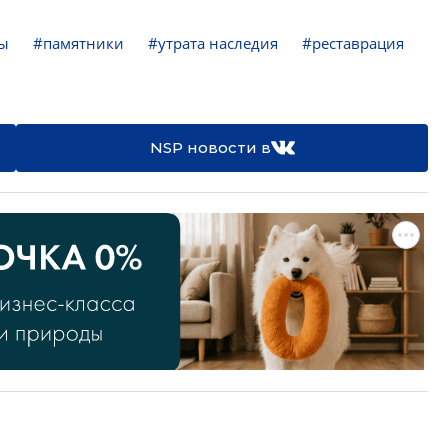
ы
#памятники
#утрата наследия
#реставрация
NSP новости в