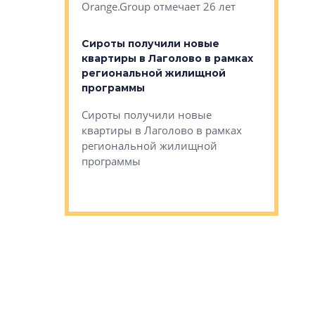
Orange.Group отмечает 26 лет
комплексе
могает»
тестовая 
органики
Сироты получили новые
ском районе
квартиры в Лаголово в рамках
ился еще
региональной жилищной
мещенного
Историч
программы
дом Рома
Ушково м
Сироты получили новые
ком районе
квартиры в Лаголово в рамках
Историче
лся еще один
региональной жилищной
Романова 
го образования
программы
взять под