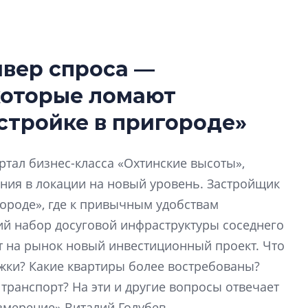
йвер спроса —
Роман Корнышев
которые ломают
перемен в ЖК мо
даже электромо
стройке в пригороде»
Девелопер «Верти
перемен в ЖК мож
тал бизнес-класса «Охтинские высоты»,
электромобиль
ния в локации на новый уровень. Застройщик
городе», где к привычным удобствам
Карина Шальнова
«гибридом» — ка
й набор досуговой инфраструктуры соседнего
рынок апарт-оте
т на рынок новый инвестиционный проект. Что
Конкуренцию выиг
жки? Какие квартиры более востребованы?
апарты, которые 
транспорт? На эти и другие вопросы отвечает
приблизятся к го
уровню сервиса, у
мерение» Виталий Голубев.