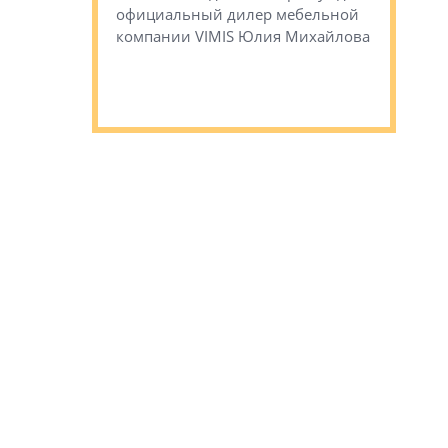
официальный дилер мебельной
преимущес
компании VIMIS Юлия Михайлова
гендирект
Алексей 