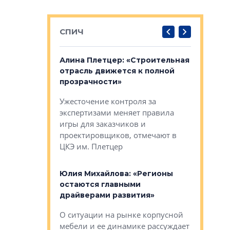
СПИЧ
: «Поводом
Алина Плетцер: «Строительная
Елена Фе
жет быть
отрасль движется к полной
блок МФК
биль»
прозрачности»
экосисте
каль»: поводом
Ужесточение контроля за
Проектир
ет быть даже
экспертизами меняет правила
непрерыв
игры для заказчиков и
управлен
проектировщиков, отмечают в
поиска ко
ЦКЭ им. Плетцер
ГК «Глоба
: «Будущее за
к меняется
лей»
Юлия Михайлова: «Регионы
Алексей 
остаются главными
«Вертика
рают те
драйверами развития»
не новый
еще больше
стиничному
О ситуации на рынке корпусной
О том, по
верены в УК
мебели и ее динамике рассуждает
экспертиз