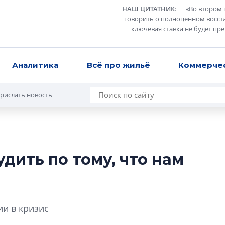
НАШ ЦИТАТНИК
:
«
Во втором 
говорить о полноценном восст
ключевая ставка не будет пр
Аналитика
Всё про жильё
Коммерче
рислать новость
удить по тому, что нам
В Санкт-Петербу
лучших поющих 
Гала-концертом з
ии в кризис
девятый сезон тво
конкурса строител