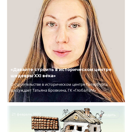
«Давайте строить в историческом центре
шедевры XXI века»
О строительстве в историческом центре Петербурга
рассуждает Татьяна Бровкина, ГК «Глобал ЭМ»
21 февраля 2022
Будем наблюдать