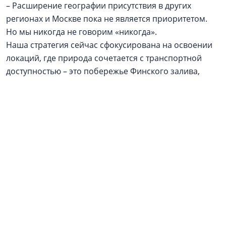
– Расширение географии присутствия в других
регионах и Москве пока не является приоритетом.
Но мы никогда не говорим «никогда».
Наша стратегия сейчас сфокусирована на освоении
локаций, где природа сочетается с транспортной
доступностью – это побережье Финского залива,
Всеволожский район. Однако если появится
нестандартный проект в перспективном регионе,
который впишется в нашу философию и будет
обеспечен надежным финансовым плечом, мы
готовы к такому стратегическому шагу.
Реклама / Рекламодатель: ООО АН «Алгоритм», ИНН
4706095315. Застройщики
ГК «Алгоритм»
: ЖК
«Алгоритм Квинта» - ООО СЗ «Алгоритм
Девелопмент», Курортные резиденции «Регалия» -