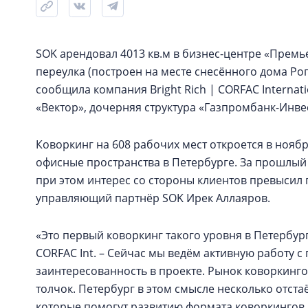
SOK арендовал 4013 кв.м в бизнес-центре «Премь
переулка (построен на месте снесённого дома Рог
сообщила компания Bright Rich | CORFAC Internati
«Вектор», дочерняя структура «Газпромбанк-Инве
Коворкинг на 608 рабочих мест откроется в ноябр
офисные пространства в Петербурге. За прошлый 
при этом интерес со стороны клиентов превысил 
управляющий партнёр SOK Ирек Аллаяров.
«Это первый коворкинг такого уровня в Петербурге
CORFAC Int. – Сейчас мы ведём активную работу 
заинтересованность в проекте. Рынок коворкинг
толчок. Петербург в этом смысле несколько отстаё
которые помогут развитию формата коворкингов и