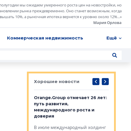
полугодии мы ожидаем умеренного роста цен на новостройки, но
ановлении рынка преждевременно. Оно станет возможным, когда
евышать 10%, а рыночная ипотека вернется к уровню около 12%...
»
Мария Орлова
Коммерческая недвижимость
Ещё
Хорошие новости
рге выбрали
Orange.Group отмечает 26 лет:
В Петерб
строителей
путь развития,
комплекс
международного роста и
тестовая
авершился
доверия
перерабо
рческого
В июле международный холдинг
В Петербу
ей «Нам песня