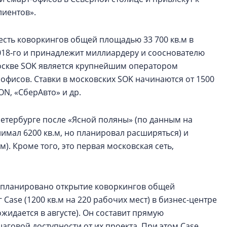
лиентов».
шесть коворкингов общей площадью 33 700 кв.м в
2018-го и принадлежит миллиардеру и сооснователю
оскве SOK является крупнейшим оператором
офисов. Ставки в московских SOK начинаются от 1500
ON, «СберАвто» и др.
Петербурге после «Ясной поляны» (по данным на
анимал 6200 кв.м, но планировал расширяться) и
). Кроме того, это первая московская сеть,
 запланировано открытие коворкингов общей
 Case (1200 кв.м на 220 рабочих мест) в бизнес-центре
ожидается в августе). Он составит прямую
аговой доступности от их проекта. При этом Case