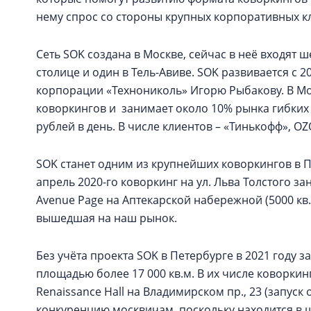
нему спрос со стороны крупных корпоративных к
Сеть SOK создана в Москве, сейчас в неё входят 
столице и один в Тель-Авиве. SOK развивается с 
корпорации «Технониколь» Игорю Рыбакову. В М
коворкингов и занимает около 10% рынка гибких 
рублей в день. В числе клиентов – «Тинькофф», OZ
SOK станет одним из крупнейших коворкингов в 
апрель 2020-го коворкинг на ул. Льва Толстого з
Avenue Page на Аптекарской набережной (5000 кв.м
вышедшая на наш рынок.
Без учёта проекта SOK в Петербурге в 2021 году
площадью более 17 000 кв.м. В их числе коворкинг
Renaissance Hall на Владимирском пр., 23 (запуск 
конкуренцию москвичам, поскольку находится в ш