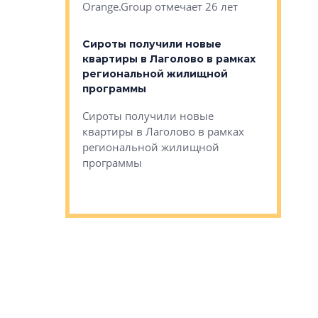
Orange.Group отмечает 26 лет
комплексе
могает»
тестовая 
органики
Сироты получили новые
ском районе
квартиры в Лаголово в рамках
ился еще
региональной жилищной
мещенного
Историч
программы
дом Рома
Ушково м
Сироты получили новые
ком районе
квартиры в Лаголово в рамках
Историче
лся еще один
региональной жилищной
Романова 
го образования
программы
взять под