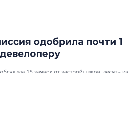
иссия одобрила почти 1
Роман Корнышев
 девелоперу
перемен в ЖК мо
даже электромо
Девелопер «Верти
обсудила 15 заявок от застройщиков, десять из
перемен в ЖК мож
о 90% согласованных обращений приходится на
электромобиль
Карина Шальнова
«гибридом» — ка
рынок апарт-оте
Конкуренцию выиг
апарты, которые 