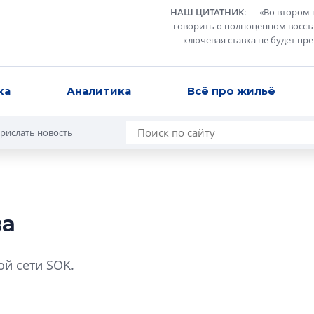
НАШ ЦИТАТНИК
:
«
Во втором 
говорить о полноценном восст
ключевая ставка не будет пр
ка
Аналитика
Всё про жильё
рислать новость
ва
В Санкт-Петербу
лучших поющих 
ой сети SOK.
Гала-концертом з
девятый сезон тво
конкурса строител