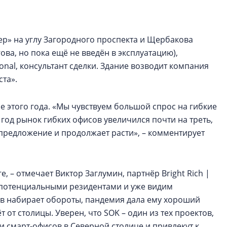
строить и жить по
В Красногвардей
ер» на углу Загородного проспекта и Щербакова
Петербурга появ
ова, но пока ещё не введён в эксплуатацию),
один центр сов
образования
onal, консультант сделки. Здание возводит компания
ста».
В Красногвардейс
Петербурга появи
е этого года. «Мы чувствуем большой спрос на гибкие
центр совмещенно
год рынок гибких офисов увеличился почти на треть,
предложение и продолжает расти», – комментирует
, – отмечает Виктор Заглумин, партнёр Bright Rich |
с потенциальными резидентами и уже видим
ов набирает обороты, пандемия дала ему хороший
т от столицы. Уверен, что SOK – один из тех проектов,
 смарт-офисов в Северной столице и привлекут к