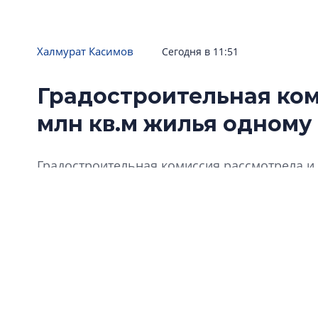
Халмурат Касимов
Сегодня в 11:51
Градостроительная ком
млн кв.м жилья одному
Градостроительная комиссия рассмотрела и 
которых получили одобрение. Причем окол
проекты одной компании – «Группы ЛСР».