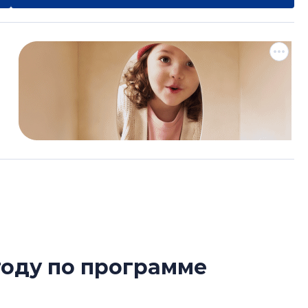
году по программе
Усадьба Торосов
от эпохи фальш-