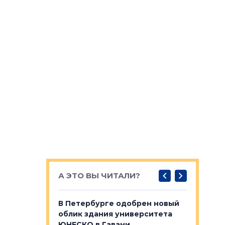
А ЭТО ВЫ ЧИТАЛИ?
о — антидот
В Петербурге одобрен новый
Собствен
панелей
облик здания университета
Императо
ЮНЕСКО в Гавани
как выжа