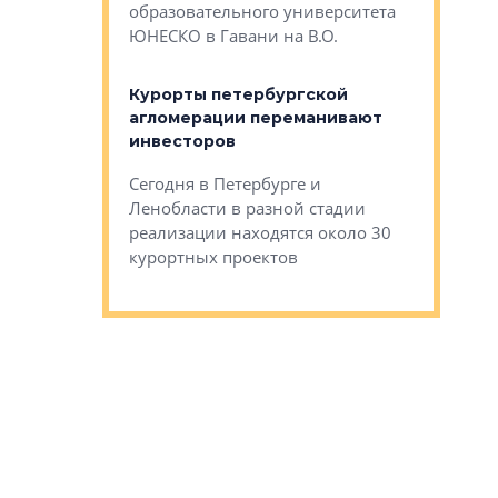
Император
образовательного университета
ртиры в домах
выжать ма
ЮНЕСКО в Гавани на В.О.
 постройки на
костей»
оящихся
Курорты петербургской
тиры в домах
агломерации переманивают
Каким бы
остройки на 9%
инвесторов
Ропса: в
ся
обещают 
Сегодня в Петербурге и
Руины Дом
Ленобласти в разной стадии
сгоревшем
реализации находятся около 30
наследия 
курортных проектов