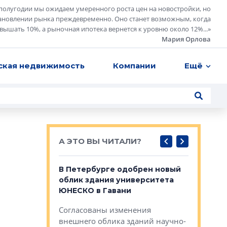
полугодии мы ожидаем умеренного роста цен на новостройки, но
ановлении рынка преждевременно. Оно станет возможным, когда
евышать 10%, а рыночная ипотека вернется к уровню около 12%...
»
Мария Орлова
ская недвижимость
Компании
Ещё
А ЭТО ВЫ ЧИТАЛИ?
о — антидот
В Петербурге одобрен новый
Собствен
панелей
облик здания университета
Императо
ЮНЕСКО в Гавани
как выжа
— антидот от
«старых 
Согласованы изменения
лей
Собственн
внешнего облика зданий научно-