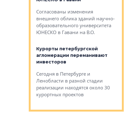
— антидот от
«старых 
Согласованы изменения
лей
Собственн
внешнего облика зданий научно-
Император
образовательного университета
ртиры в домах
выжать ма
ЮНЕСКО в Гавани на В.О.
 постройки на
костей»
оящихся
Курорты петербургской
тиры в домах
агломерации переманивают
Каким бы
остройки на 9%
инвесторов
Ропса: в
ся
обещают 
Сегодня в Петербурге и
Руины Дом
Ленобласти в разной стадии
сгоревшем
реализации находятся около 30
наследия 
курортных проектов