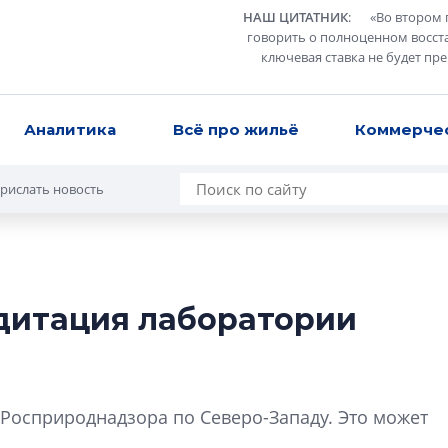
НАШ ЦИТАТНИК
:
«
Во втором 
говорить о полноценном восст
ключевая ставка не будет пр
Аналитика
Всё про жильё
Коммерче
рислать новость
дитация лаборатории
Усадьба Торосов
от эпохи фальш-
Усадьба Торосово 
Росприроднадзора по Северо-Западу. Это может
эпохи фальш-пане