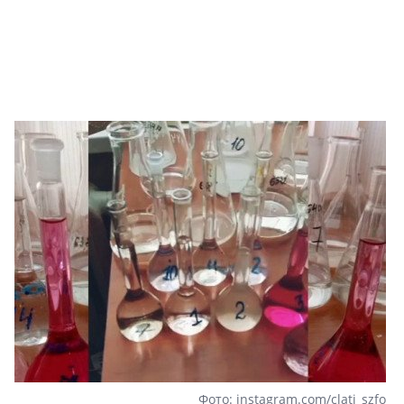
Центробанк: ква
2020-2026 годов
9% дешевле стр
Центробанк: квар
2020-2026 годов п
дешевле строящих
Фото: instagram.com/clati_szfo