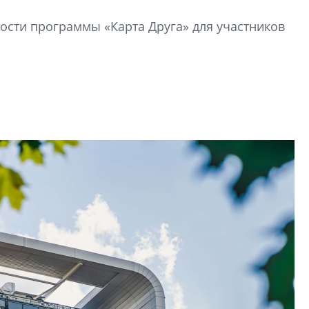
Усадьба Торосово 
сти программы «Карта Друга» для участников
эпохи фальш-пане
Центробанк: ква
2020-2026 годов
9% дешевле стр
Центробанк: квар
2020-2026 годов п
дешевле строящих