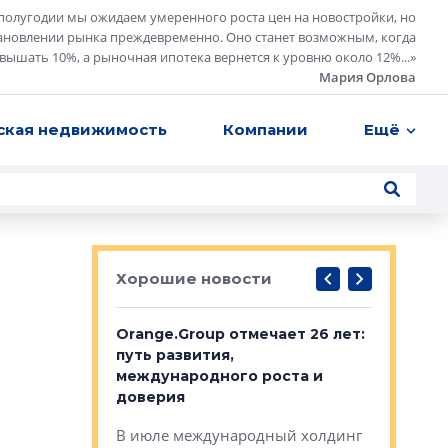
полугодии мы ожидаем умеренного роста цен на новостройки, но
ановлении рынка преждевременно. Оно станет возможным, когда
евышать 10%, а рыночная ипотека вернется к уровню около 12%...
»
Мария Орлова
ская недвижимость
Компании
Ещё
Хорошие новости
рге выбрали
Orange.Group отмечает 26 лет:
В Петерб
строителей
путь развития,
комплекс
международного роста и
тестовая
авершился
доверия
перерабо
рческого
В июле международный холдинг
В Петербу
ей «Нам песня