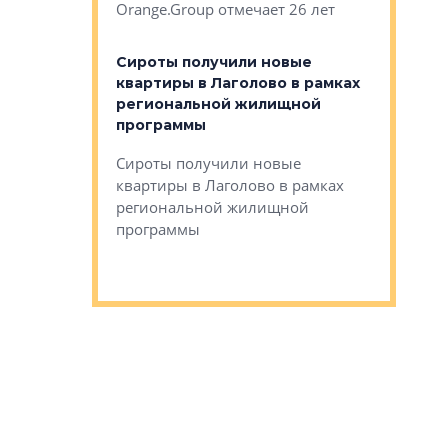
Orange.Group отмечает 26 лет
комплексе
могает»
тестовая 
органики
Сироты получили новые
ском районе
квартиры в Лаголово в рамках
ился еще
региональной жилищной
мещенного
Историч
программы
дом Рома
Ушково м
Сироты получили новые
ком районе
квартиры в Лаголово в рамках
Историче
лся еще один
региональной жилищной
Романова 
го образования
программы
взять под