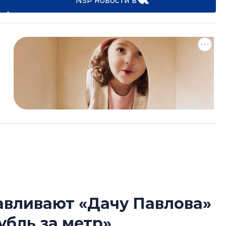
NSP новости в
авливают «Дачу Павлова»
В Санкт-Петербу
убль за метр»
лучших поющих 