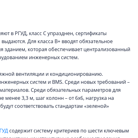
строить и жить по
В Красногвардей
Петербурга появ
яют в РГУД, класс С упразднен, сертификаты
один центр сов
образования
 выдаются. Для класса B+ вводят обязательное
я зданием, которая обеспечивает централизованный
В Красногвардейс
рудованием инженерных систем.
Петербурга появи
центр совмещенно
тяжной вентиляции и кондиционированию.
инженерных систем и BMS. Среди новых требований –
материалов. Среди обязательных параметров для
 менее 3,3 м, шаг колонн – от 6х6, нагрузка на
 будут соответствовать стандартам «зеленой»
ГУД
содержит систему критериев по шести ключевым