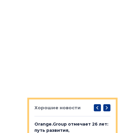
Хорошие новости
рге выбрали
Orange.Group отмечает 26 лет:
В Петерб
строителей
путь развития,
комплекс