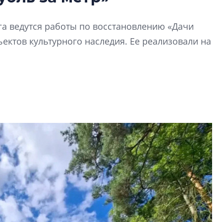
Гала-концертом з
га ведутся работы по восстановлению «Дачи
девятый сезон тво
конкурса строител
ектов культурного наследия. Ее реализовали на
строить и жить по
В Красногвардей
Петербурга появ
один центр сов
образования
В Красногвардейс
Петербурга появи
центр совмещенно