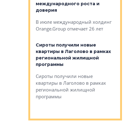
международного роста и
тестовая
авершился
доверия
перерабо
рческого
В июле международный холдинг
В Петербу
ей «Нам песня
Orange.Group отмечает 26 лет
комплексе
могает»
тестовая 
органики
Сироты получили новые
ском районе
квартиры в Лаголово в рамках
ился еще
региональной жилищной
мещенного
Историч
программы
дом Рома
Ушково м
Сироты получили новые
ком районе
квартиры в Лаголово в рамках
Историче
лся еще один
региональной жилищной
Романова 
го образования
программы
взять под