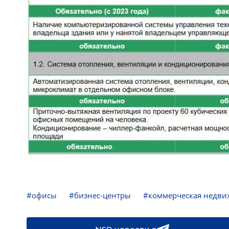
#офисы
#бизнес-центры
#коммерческая недви