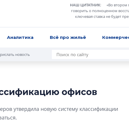
НАШ ЦИТАТНИК
:
«
Во втором 
говорить о полноценном восст
ключевая ставка не будет пр
Аналитика
Всё про жильё
Коммерче
рислать новость
ассификацию офисов
В Санкт-Петербу
лучших поющих 
еров утвердила новую систему классификации
Гала-концертом з
заться.
девятый сезон тво
конкурса строител