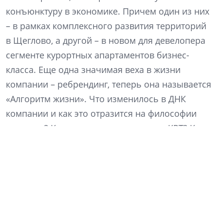
конъюнктуру в экономике. Причем один из них
– в рамках комплексного развития территорий
в Щеглово, а другой – в новом для девелопера
сегменте курортных апартаментов бизнес-
класса. Еще одна значимая веха в жизни
компании – ребрендинг, теперь она называется
«Алгоритм жизни». Что изменилось в ДНК
компании и как это отразится на философии
продукта? Какие преимущества сулит КРТ? Как
изменились покупательские предпочтения? На
эти и другие вопросы отвечает генеральный
директор компании «Алгоритм жизни» Кирилл
Рудаков.