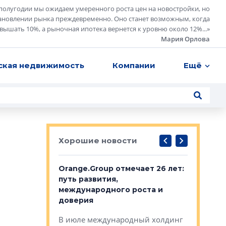
полугодии мы ожидаем умеренного роста цен на новостройки, но
ановлении рынка преждевременно. Оно станет возможным, когда
евышать 10%, а рыночная ипотека вернется к уровню около 12%...
»
Мария Орлова
ская недвижимость
Компании
Ещё
Хорошие новости
рге выбрали
Orange.Group отмечает 26 лет:
В Петерб
строителей
путь развития,
комплекс
международного роста и
тестовая
авершился
доверия
перерабо
рческого
В июле международный холдинг
В Петербу
ей «Нам песня