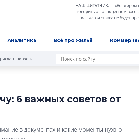
НАШ ЦИТАТНИК
:
«
Во втором 
говорить о полноценном восст
ключевая ставка не будет пр
Аналитика
Всё про жильё
Коммерче
рислать новость
чу: 6 важных советов от
В Санкт-Петербу
лучших поющих 
Гала-концертом з
имание в документах и какие моменты нужно
девятый сезон тво
конкурса строител
 природе.