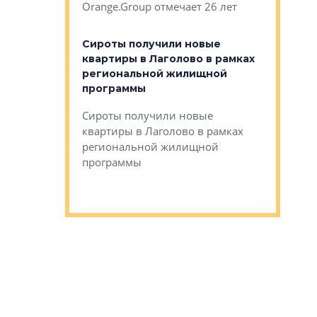
Orange.Group отмечает 26 лет
комплексе
могает»
тестовая 
органики
Сироты получили новые
ском районе
квартиры в Лаголово в рамках
ился еще
региональной жилищной
мещенного
Историч
программы
дом Рома
Ушково м
Сироты получили новые
ком районе
квартиры в Лаголово в рамках
Историче
лся еще один
региональной жилищной
Романова 
го образования
программы
взять под