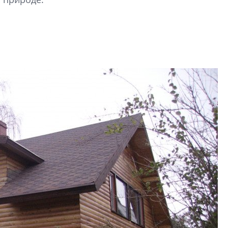
строить и жить по
В Красногвардей
Петербурга появ
один центр сов
образования
В Красногвардейс
Петербурга появи
центр совмещенно