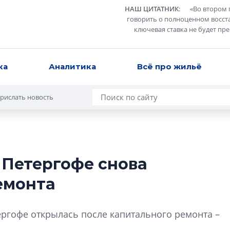
НАШ ЦИТАТНИК
:
«
Во втором 
говорить о полноценном восст
ключевая ставка не будет пр
ка
Аналитика
Всё про жильё
рислать новость
 Петергофе снова
Александр Свино
емонта
используем опыт
– другая компани
О потенциале «сер
ергофе открылась после капитального ремонта –
технологиях и ко