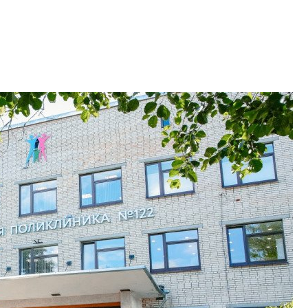
культуре рассказы
гендиректор STAVN
Свинолобов
Арсений Лаптев:
расширяем геогр
диверсифицируе
О том, как девело
диверсифицирует 
поговорили с ген
директором Arsena
Лаптевым