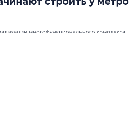
ачинают строить у метро
Какие наиболее 
специальности и
в сфере девелоп
строительства?
 реализации многофункционального комплекса
Своим мнением с 
с». В его составе будут жилые квартиры и
Валентина Калини
Альшаева, Алекса
Свинолобов, Алек
Кирилл Кудинов и 
Как девелоперы 
рынка недвижим
оценивают итоги
полугодия 2025 г
Своим мнением с 
Мария Орлова, Св
Денисова, Юдита Г
Парадник, Сергей 