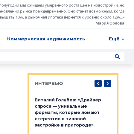
полугодии мы ожидаем умеренного роста цен на новостройки, но
ановлении рынка преждевременно. Оно станет возможным, когда
евышать 10%, а рыночная ипотека вернется к уровню около 12%...
»
Мария Орлова
Коммерческая недвижимость
Ещё
ИНТЕРВЬЮ
лобов: «Мы
Виталий Голубев: «Драйвер
Евгений 
 Bonava, но мы
спроса — уникальные
это не пр
я»
форматы, которые ломают
понятные
стереотип о типовой
ого пояса»,
Каким бу
застройке в пригороде»
рпоративной
Леноблас