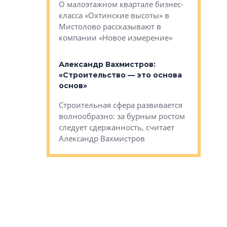
О малоэтажном квартале бизнес-
вает
рассказыв
класса «Охтинские высоты» в
I Александр
региона Е
Мистолово рассказывают в
компании «Новое измерение»
Александ
«Выжива
 «Мы не
Александр Вахмистров:
правильн
афию, а
«Строительство — это основа
м проекты»
Сегмент с
основ»
пер
переживае
Строительная сфера развивается
проекты,
в этих ус
волнообразно: за бурным ростом
еральным
управляющ
следует сдержанность, считает
l Арсением
Well
Александр Вахмистров