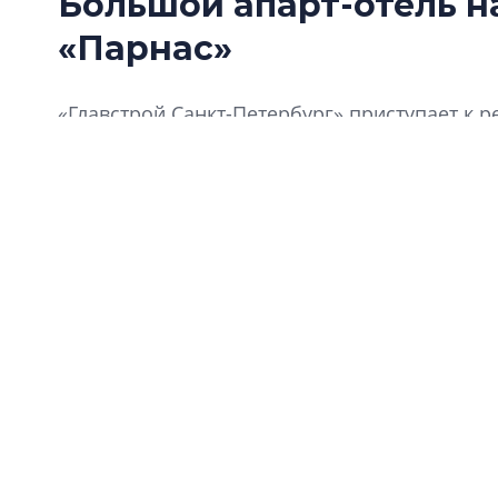
Большой апарт-отель н
«Парнас»
«Главстрой Санкт-Петербург» приступает к
«Харизма» недалеко от станции метро «Парна
большой блок сервисных апартаментов.