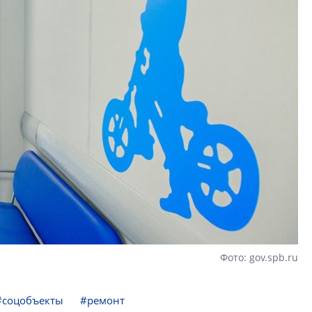
Фото: gov.spb.ru
#соцобъекты
#ремонт