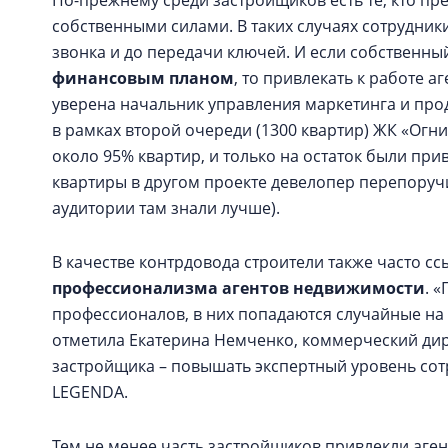
По-прежнему среди застройщиков есть те, кто п
собственными силами. В таких случаях сотрудник
звонка и до передачи ключей. И если собственн
финансовым планом
, то привлекать к работе 
уверена начальник управления маркетинга и про
в рамках второй очереди (1300 квартир) ЖК «Огн
около 95% квартир, и только на остаток были пр
квартиры в другом проекте девелопер перепоруч
аудитории там знали лучше).
В качестве контрдовода строители также часто с
профессионализма агентов недвижимости
. 
профессионалов, в них попадаются случайные на 
отметила Екатерина Немченко, коммерческий дир
застройщика – повышать экспертный уровень сот
LEGENDA.
Тем не менее часть застройщиков привлекли аген