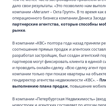
дало свои результаты. «Это позволило нам выпол
компании «Мегалит – Охта Групп». В то время как 
операционного бизнеса компании Дениса Заседат
партнерские агентства, которые способны мо
рынке
.
В компании «КВС» полтора года назад приняли ре
соотношение прямых продаж и агентских составля
разработал застройщик, был создан агентский пор
партнеров могут фиксировать клиента в единой си
и проводить онлайн-сделку. «Всю сделку агент п
компании только при показе квартиры на объекте
гендиректор агентства недвижимости «КВС». –
Плю
выполнению плана продаж
, повышение мобиль
В компании «Петербургская Недвижимость» (вход
новостроек и агентских составляет по итогам пер