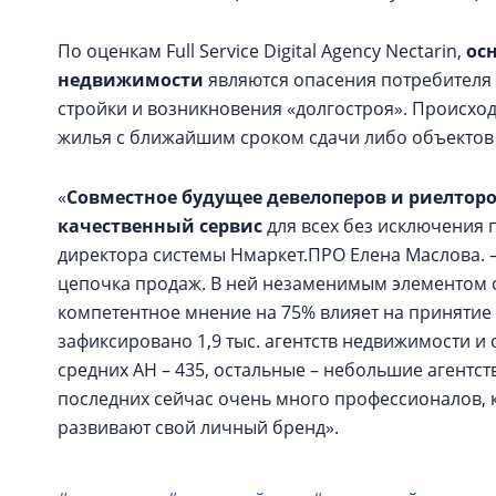
По оценкам Full Service Digital Agency Nectarin,
ос
недвижимости
являются опасения потребителя 
стройки и возникновения «долгостроя». Происхо
жилья с ближайшим сроком сдачи либо объектов
«
Совместное будущее девелоперов и риелтор
качественный сервис
для всех без исключения 
директора системы Нмаркет.ПРО Елена Маслова. –
цепочка продаж. В ней незаменимым элементом о
компетентное мнение на 75% влияет на принятие
зафиксировано 1,9 тыс. агентств недвижимости и о
средних АН – 435, остальные – небольшие агентс
последних сейчас очень много профессионалов, к
развивают свой личный бренд».