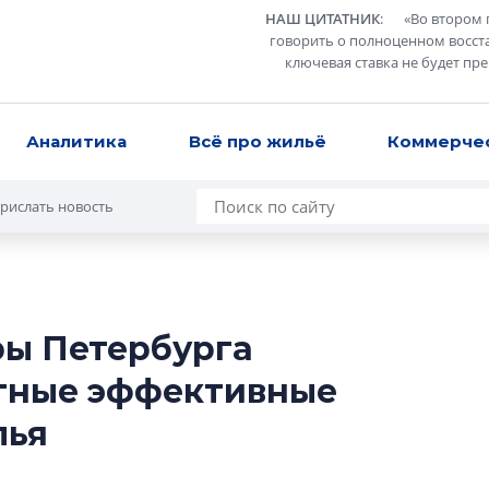
НАШ ЦИТАТНИК
:
«
Во втором 
говорить о полноценном восст
ключевая ставка не будет пр
Аналитика
Всё про жильё
Коммерче
рислать новость
ры Петербурга
Усадьба Торосов
тные эффективные
от эпохи фальш-
лья
Усадьба Торосово 
эпохи фальш-пане