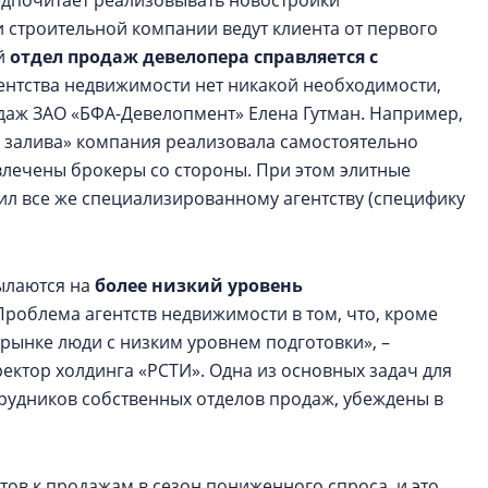
редпочитает реализовывать новостройки
и строительной компании ведут клиента от первого
ый
отдел продаж девелопера справляется с
агентства недвижимости нет никакой необходимости,
даж ЗАО «БФА-Девелопмент» Елена Гутман. Например,
и залива» компания реализовала самостоятельно
ивлечены брокеры со стороны. При этом элитные
ил все же специализированному агентству (специфику
сылаются на
более низкий уровень
«Проблема агентств недвижимости в том, что, кроме
рынке люди с низким уровнем подготовки», –
ектор холдинга «РСТИ». Одна из основных задач для
рудников собственных отделов продаж, убеждены в
тов к продажам в сезон пониженного спроса, и это