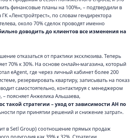
нить финансовые планы на 100%», – подтвердили в
в ГК «Ленстройтрест», по словам гендиректора
елева, около 70% сделок проводят именно
бильно доводить до клиентов все изменения на
шение отказаться от практики эксклюзива. Теперь
ет 70% к 30%. На основе онлайн-магазина, который
тал eAgent, где через личный кабинет более 200
стеме, резервировать квартиру, записывать на показ
роводит самостоятельно, контактируя с менеджером
, – поясняет Анжелика Альшаева,
с такой стратегии – уход от зависимости АН по
ности при принятии решений и снижение затрат».
ит в Setl Group) соотношение прямых продаж
вого полугодия как 39% к 32%. Стратегии