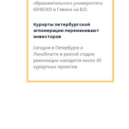
Император
образовательного университета
ртиры в домах
выжать ма
ЮНЕСКО в Гавани на В.О.
 постройки на
костей»
оящихся
Курорты петербургской
тиры в домах
агломерации переманивают
Каким бы
остройки на 9%
инвесторов
Ропса: в
ся
обещают 
Сегодня в Петербурге и
Руины Дом
Ленобласти в разной стадии
сгоревшем
реализации находятся около 30
наследия 
курортных проектов