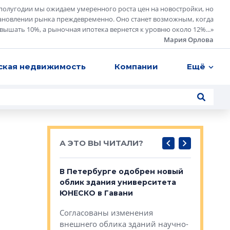
полугодии мы ожидаем умеренного роста цен на новостройки, но
ановлении рынка преждевременно. Оно станет возможным, когда
евышать 10%, а рыночная ипотека вернется к уровню около 12%...
»
Мария Орлова
ская недвижимость
Компании
Ещё
А ЭТО ВЫ ЧИТАЛИ?
о — антидот
В Петербурге одобрен новый
Собствен
панелей
облик здания университета
Императо
ЮНЕСКО в Гавани
как выжа
— антидот от
«старых 
Согласованы изменения
лей
Собственн
внешнего облика зданий научно-