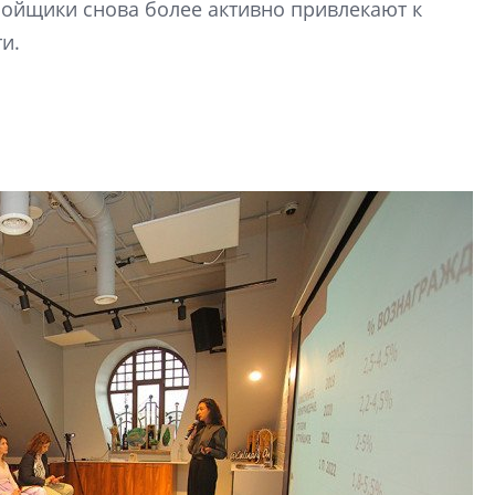
ройщики снова более активно привлекают к
Центробанк: ква
и.
2020-2026 годов
9% дешевле стр
Центробанк: квар
2020-2026 годов п
дешевле строящих