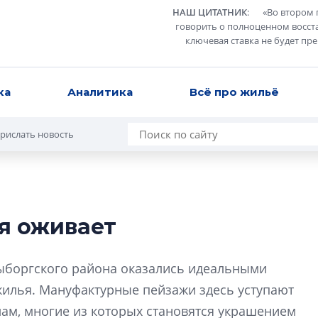
НАШ ЦИТАТНИК
:
«
Во втором 
говорить о полноценном восст
ключевая ставка не будет пр
ка
Аналитика
Всё про жильё
рислать новость
я оживает
В Санкт-Петербу
лучших поющих 
ыборгского района оказались идеальными
Гала-концертом з
жилья. Мануфактурные пейзажи здесь уступают
девятый сезон тво
ам, многие из которых становятся украшением
конкурса строител