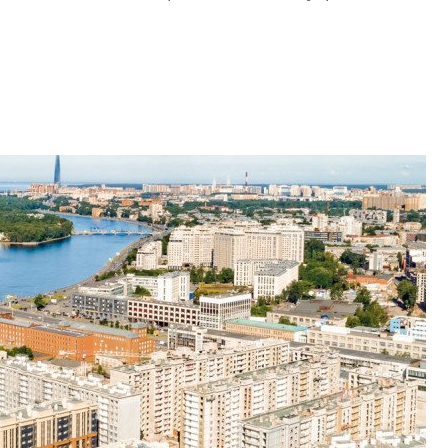
строить и жить по
В Красногвардей
Петербурга появ
один центр сов
образования
В Красногвардейс
Петербурга появи
центр совмещенно