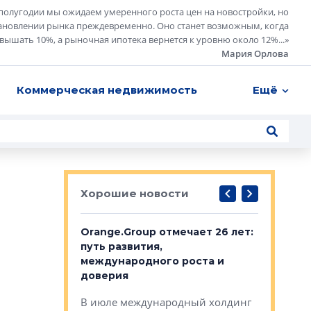
полугодии мы ожидаем умеренного роста цен на новостройки, но
ановлении рынка преждевременно. Оно станет возможным, когда
евышать 10%, а рыночная ипотека вернется к уровню около 12%...
»
Мария Орлова
Коммерческая недвижимость
Ещё
Хорошие новости
рге выбрали
Orange.Group отмечает 26 лет:
В Петерб
строителей
путь развития,
комплекс
международного роста и
тестовая
авершился
доверия
перерабо
рческого
В июле международный холдинг
В Петербу
ей «Нам песня