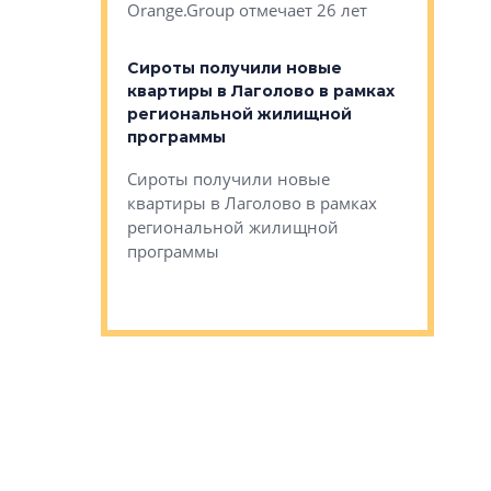
Orange.Group отмечает 26 лет
комплексе
могает»
тестовая 
органики
Сироты получили новые
ском районе
квартиры в Лаголово в рамках
ился еще
региональной жилищной
мещенного
Историч
программы
дом Рома
Ушково м
Сироты получили новые
ком районе
квартиры в Лаголово в рамках
Историче
лся еще один
региональной жилищной
Романова 
го образования
программы
взять под