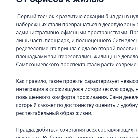
Первый толчок к развитию локации был дан в ну
набережных стали превращаться в деловую зону
административно-офисными пространствами. Пра
лишь часть площадок, и полноценного Сити здесь
редевелопмента пришла сюда во второй половине
площадками заинтересовались жилищные девелоп
Сампсониевского проспекта стали расти соврем
Как правило, такие проекты характеризует невысок
интеграция в сложившуюся историческую среду, 
повышенного комфорта проживания. Сами девелоп
который сможет по достоинству оценить и удобну
респектабельный образ жизни.
Правда, добиться сочетания всех составляющих не
ведется на Выборгской стороне – рядом с охра