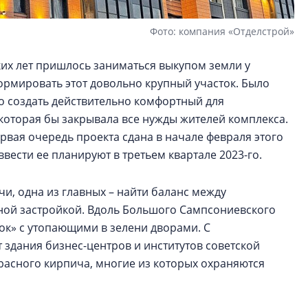
Фото: компания «Отделстрой»
ких лет пришлось заниматься выкупом земли у
рмировать этот довольно крупный участок. Было
 создать действительно комфортный для
которая бы закрывала все нужды жителей комплекса.
ервая очередь проекта сдана в начале февраля этого
ввести ее планируют в третьем квартале 2023-го.
и, одна из главных – найти баланс между
ной застройкой. Вдоль Большого Сампсониевского
нок» с утопающими в зелени дворами. С
здания бизнес-центров и институтов советской
красного кирпича, многие из которых охраняются