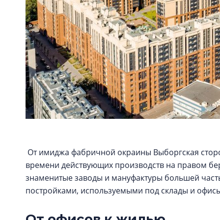
От имиджа фабричной окраины Выборгская сторона
времени действующих производств на правом бер
знаменитые заводы и мануфактуры большей част
постройками, используемыми под склады и офис
От офисов к жилью