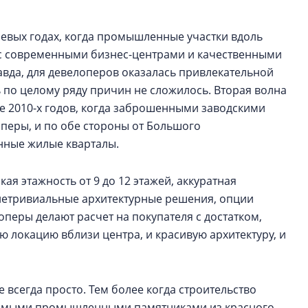
левых годах, когда промышленные участки вдоль
 с современными бизнес-центрами и качественными
вда, для девелоперов оказалась привлекательной
 по целому ряду причин не сложилось. Вторая волна
 2010-х годов, когда заброшенными заводскими
еры, и по обе стороны от Большого
енные жилые кварталы.
ая этажность от 9 до 12 этажей, аккуратная
нетривиальные архитектурные решения, опции
еры делают расчет на покупателя с достатком,
ю локацию вблизи центра, и красивую архитектуру, и
 всегда просто. Тем более когда строительство
няемыми промышленными памятниками из красного