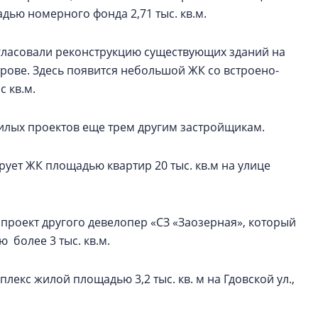
адью номерного фонда 2,71 тыс. кв.м.
гласовали реконструкцию существующих зданий на
трове. Здесь появится небольшой ЖК со встроено-
 кв.м.
илых проектов еще трем другим застройщикам.
рует ЖК площадью квартир 20 тыс. кв.м на улице
ан проект другого девелопер «СЗ «Заозерная», который
более 3 тыс. кв.м.
екс жилой площадью 3,2 тыс. кв. м на Гдовской ул.,