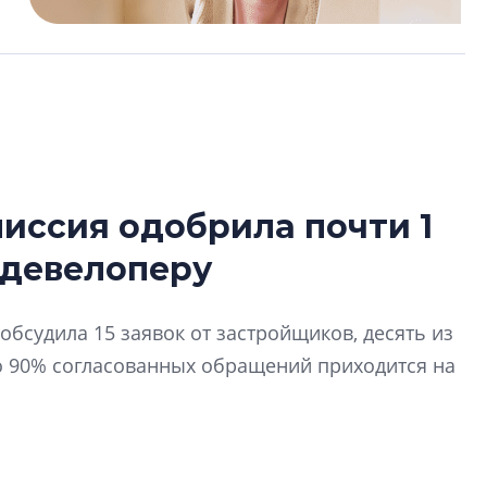
иссия одобрила почти 1
Усадьба Торосов
 девелоперу
от эпохи фальш-
Усадьба Торосово 
обсудила 15 заявок от застройщиков, десять из
эпохи фальш-пане
о 90% согласованных обращений приходится на
Центробанк: ква
2020-2026 годов
9% дешевле стр
Центробанк: квар