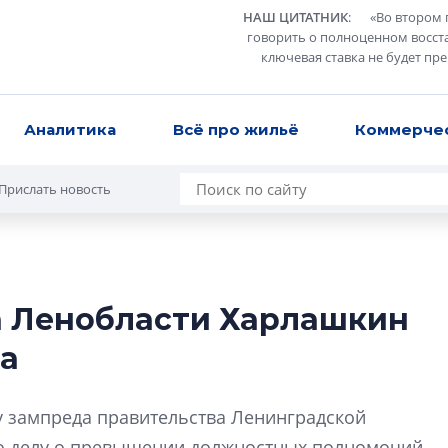
НАШ ЦИТАТНИК
:
«
Во втором 
говорить о полноценном восст
ключевая ставка не будет пр
Аналитика
Всё про жильё
Коммерче
Прислать новость
а Ленобласти Харлашкин
Усадьба Торосов
ца
от эпохи фальш-
Усадьба Торосово 
 зампреда правительства Ленинградской
эпохи фальш-пане
по делу о превышении должностных полномочий.