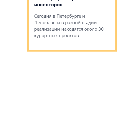
остройки на 9%
инвесторов
Ропса: в
ся
обещают 
Сегодня в Петербурге и
Руины Дом
Ленобласти в разной стадии
сгоревшем
реализации находятся около 30
наследия 
курортных проектов