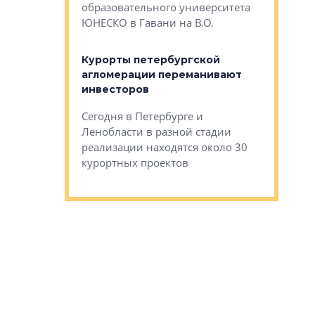
Император
образовательного университета
ртиры в домах
выжать ма
ЮНЕСКО в Гавани на В.О.
 постройки на
костей»
оящихся
Курорты петербургской
тиры в домах
агломерации переманивают
Каким бы
остройки на 9%
инвесторов
Ропса: в
ся
обещают 
Сегодня в Петербурге и
Руины Дом
Ленобласти в разной стадии
сгоревшем
реализации находятся около 30
наследия 
курортных проектов