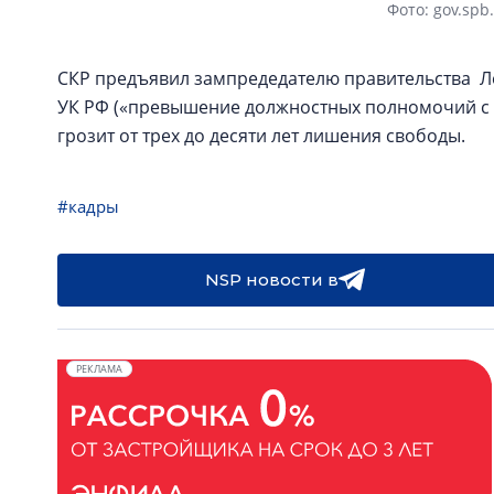
Фото: gov.spb
СКР предъявил зампредедателю правительства Лен
УК РФ («превышение должностных полномочий с 
грозит от трех до десяти лет лишения свободы.
#кадры
NSP новости в
РЕКЛАМА