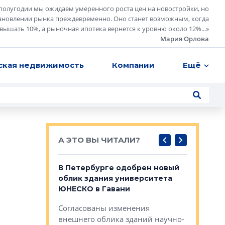
полугодии мы ожидаем умеренного роста цен на новостройки, но
ановлении рынка преждевременно. Оно станет возможным, когда
евышать 10%, а рыночная ипотека вернется к уровню около 12%...
»
Мария Орлова
ская недвижимость
Компании
Ещё
А ЭТО ВЫ ЧИТАЛИ?
о — антидот
В Петербурге одобрен новый
Собствен
панелей
облик здания университета
Императо
ЮНЕСКО в Гавани
как выжа
— антидот от
«старых 
Согласованы изменения
лей
Собственн
внешнего облика зданий научно-