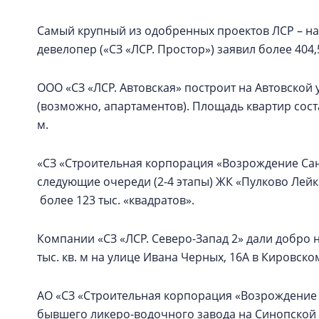
Самый крупный из одобренных проектов ЛСР – на
девелопер («СЗ «ЛСР. Простор») заявил более 404,
ООО «СЗ «ЛСР. Автовская» построит на Автовской 
(возможно, апартаментов). Площадь квартир состави
м.
«СЗ «Строительная корпорация «Возрождение Санк
следующие очереди (2-4 этапы) ЖК «Пулково Лей
более 123 тыс. «квадратов».
Компании «СЗ «ЛСР. Северо-Запад 2» дали добро 
тыс. кв. м на улице Ивана Черных, 16А в Кировско
АО «СЗ «Строительная корпорация «Возрождение 
бывшего ликеро-водочного завода на Синопской