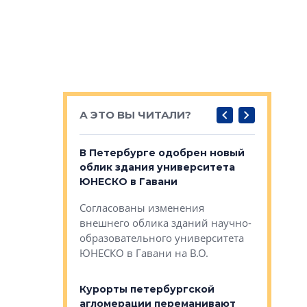
А ЭТО ВЫ ЧИТАЛИ?
о — антидот
В Петербурге одобрен новый
Собствен
панелей
облик здания университета
Императо
ЮНЕСКО в Гавани
как выжа
— антидот от
«старых 
Согласованы изменения
лей
Собственн
внешнего облика зданий научно-
Император
образовательного университета
ртиры в домах
выжать ма
ЮНЕСКО в Гавани на В.О.
 постройки на
костей»
оящихся
Курорты петербургской
тиры в домах
агломерации переманивают
Каким бы