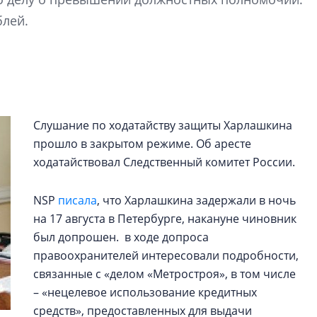
Центробанк: ква
блей.
2020-2026 годов
9% дешевле стр
Центробанк: квар
2020-2026 годов п
дешевле строящих
Слушание по ходатайству защиты Харлашкина
прошло в закрытом режиме. Об аресте
ходатайствовал Следственный комитет России.
NSP
писала
, что Харлашкина задержали в ночь
на 17 августа в Петербурге, накануне чиновник
был допрошен. в ходе допроса
правоохранителей интересовали подробности,
связанные с «делом «Метростроя», в том числе
– «нецелевое использование кредитных
средств», предоставленных для выдачи