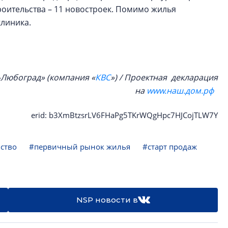
троительства – 11 новостроек. Помимо жилья
клиника.
-Любоград» (компания «
КВС
») / Проектная декларация
на
www.наш.дом.рф
erid: b3XmBtzsrLV6FHaPg5TKrWQgHpc7HJCojTLW7Y
ство
#первичный рынок жилья
#старт продаж
NSP новости в