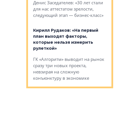
О малоэта
щем спальных
Денис Заседателев: «30 лет стали
класса «О
ерных ловушках
для нас аттестатом зрелости,
Мистолово
Глобал ЭМ»
следующий этап — бизнес-класс»
компании
в: «Хороший
Кирилл Рудаков: «На первый
тся в
план выходят факторы,
Александ
оте»
которые нельзя измерить
«Строите
рулеткой»
основ»
овременного
ГК «Алгоритм» выводит на рынок
Строитель
тетика,
сразу три новых проекта,
волнообра
ь или
невзирая на сложную
следует с
а, размышляют
конъюнктуру в экономике
Александ