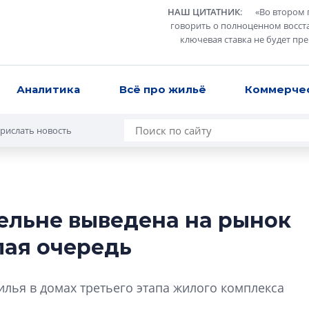
НАШ ЦИТАТНИК
:
«
Во втором 
говорить о полноценном восст
ключевая ставка не будет пр
Аналитика
Всё про жильё
Коммерче
рислать новость
ельне выведена на рынок
Татьяна Бровкина
лая очередь
монотонной спал
деконструктиви
стать спасением
лья в домах третьего этапа жилого комплекса
О границах новато