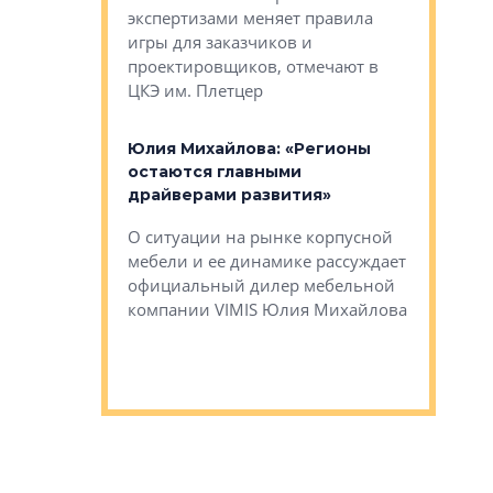
ет быть даже
экспертизами меняет правила
непрерыв
игры для заказчиков и
управлен
проектировщиков, отмечают в
поиска ко
ЦКЭ им. Плетцер
ГК «Глоба
: «Будущее за
к меняется
лей»
Юлия Михайлова: «Регионы
Алексей 
остаются главными
«Вертика
рают те
драйверами развития»
не новый
еще больше
стиничному
О ситуации на рынке корпусной
О том, по
верены в УК
мебели и ее динамике рассуждает
экспертиз
официальный дилер мебельной
преимущес
компании VIMIS Юлия Михайлова
гендирект
Алексей 