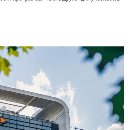
перемен в ЖК мож
электромобиль
Карина Шальнова
«гибридом» — ка
рынок апарт-оте
Конкуренцию выиг
апарты, которые 
приблизятся к го
уровню сервиса, у
КЕЙПОРТ