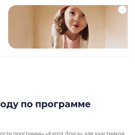
году по программе
Роман Корнышев
перемен в ЖК мо
даже электромо
сти программы «Карта Друга» для участников
Девелопер «Верти