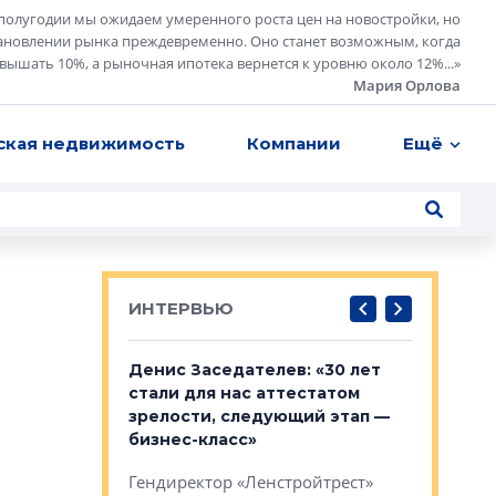
полугодии мы ожидаем умеренного роста цен на новостройки, но
ановлении рынка преждевременно. Оно станет возможным, когда
евышать 10%, а рыночная ипотека вернется к уровню около 12%...
»
Мария Орлова
ская недвижимость
Компании
Ещё
ИНТЕРВЬЮ
: «На
Денис Заседателев: «30 лет
Виталий 
ьной окраине
стали для нас аттестатом
спроса —
зм может
зрелости, следующий этап —
форматы,
»
бизнес-класс»
стереоти
застройк
рства в центре
Гендиректор «Ленстройтрест»