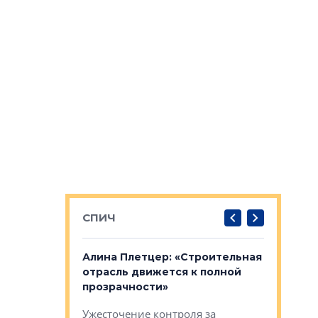
СПИЧ
: «Поводом
Алина Плетцер: «Строительная
Елена Фе
жет быть
отрасль движется к полной
блок МФК
биль»
прозрачности»
экосисте
каль»: поводом
Ужесточение контроля за
Проектир