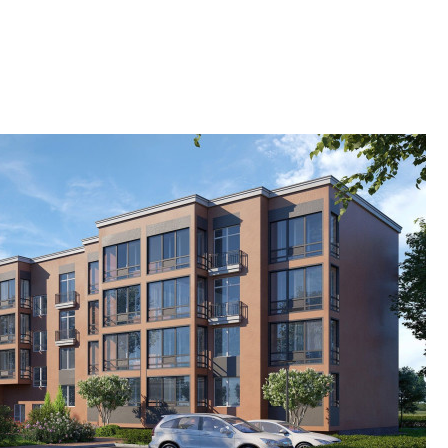
Петербурга, буду
районов и инжен
рассказали в ГК «
Сергей Софроно
дизайн проявляе
визуальной чист
Что важнее для с
жилого проекта: эс
функциональност
экономика проект
в ГК «ПСК»